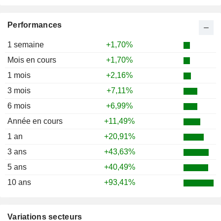
2001
-16,97%
2000
-5,19%
Performances
1999
+35,92%
1 semaine
+1,70%
1998
+22,02%
Mois en cours
+1,70%
1997
+34,06%
1 mois
+2,16%
1996
+20,46%
3 mois
+7,11%
1995
+13,30%
6 mois
+6,99%
1994
-9,40%
Année en cours
+11,49%
1993
+35,92%
1 an
+20,91%
1992
+1,55%
3 ans
+43,63%
5 ans
+40,49%
10 ans
+93,41%
Variations secteurs