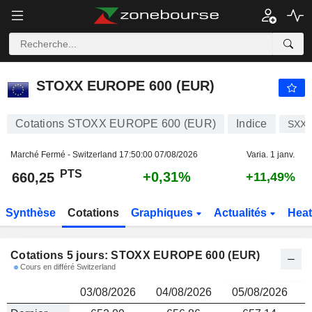
STOXX EUROPE 600 (EUR)
660,25
PTS
STOXX EUROPE 600 (EUR)
Cotations STOXX EUROPE 600 (EUR)
Indice
SXX
Marché Fermé - Switzerland
17:50:00 07/08/2026
Varia. 1 janv.
PTS
+0,31%
660,25
+11,49%
Synthèse
Cotations
Graphiques
Actualités
Hea
Cotations 5 jours: STOXX EUROPE 600 (EUR)
Cours en différé Switzerland
03/08/2026
04/08/2026
05/08/2026