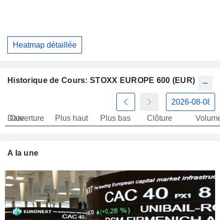
Heatmap détaillée
Historique de Cours: STOXX EUROPE 600 (EUR)
Date
Ouverture
Plus haut
Plus bas
Clôture
Volum
A la une