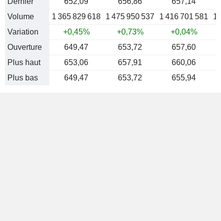
Dernier
652,09
656,86
657,14
Volume
1 365 829 618
1 475 950 537
1 416 701 581
1 
Variation
+0,45%
+0,73%
+0,04%
Ouverture
649,47
653,72
657,60
Plus haut
653,06
657,91
660,06
Plus bas
649,47
653,72
655,94