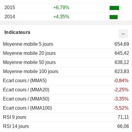
2015
+6,79%
2014
+4,35%
2013
+17,37%
Indicateurs
2012
+14,37%
Moyenne mobile 5 jours
2011
-11,34%
654,69
Moyenne mobile 20 jours
2010
+8,95%
645,42
Moyenne mobile 50 jours
2009
+28,57%
638,12
Moyenne mobile 100 jours
2008
-46,00%
623,83
Ecart cours / (MMA5)
2007
-0,17%
-0,84%
Ecart cours / (MMA20)
2006
+17,81%
-2,25%
Ecart cours / (MMA50)
2005
+23,51%
-3,35%
Ecart cours / (MMA100)
2004
+9,47%
-5,52%
RSI 9 jours
2003
+13,67%
71,11
RSI 14 jours
2002
-32,47%
66,06