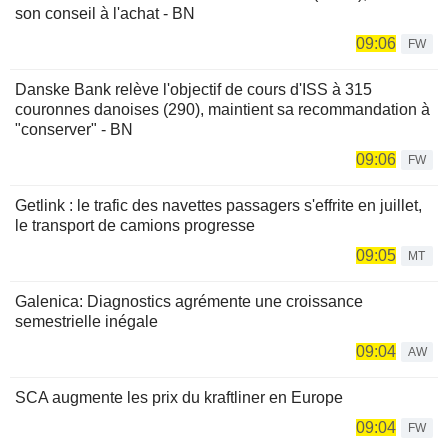
son conseil à l'achat - BN
09:06
FW
Danske Bank relève l'objectif de cours d'ISS à 315
couronnes danoises (290), maintient sa recommandation à
"conserver" - BN
09:06
FW
Getlink : le trafic des navettes passagers s'effrite en juillet,
le transport de camions progresse
09:05
MT
Galenica: Diagnostics agrémente une croissance
semestrielle inégale
09:04
AW
SCA augmente les prix du kraftliner en Europe
09:04
FW