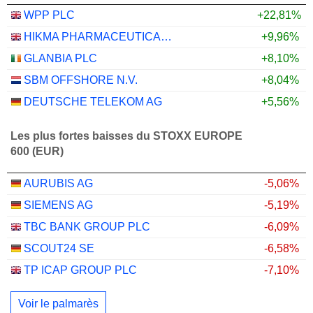
WPP PLC
+22,81%
HIKMA PHARMACEUTICALS PLC
+9,96%
GLANBIA PLC
+8,10%
SBM OFFSHORE N.V.
+8,04%
DEUTSCHE TELEKOM AG
+5,56%
Les plus fortes baisses du STOXX EUROPE
600 (EUR)
AURUBIS AG
-5,06%
SIEMENS AG
-5,19%
TBC BANK GROUP PLC
-6,09%
SCOUT24 SE
-6,58%
TP ICAP GROUP PLC
-7,10%
Voir le palmarès