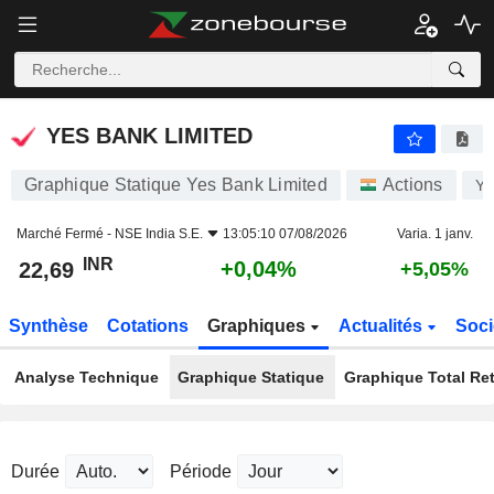
YES BANK LIMITED
22,69
₹
+0,04%
YES BANK LIMITED
Graphique Statique Yes Bank Limited
Actions
Y
Marché Fermé -
NSE India S.E.
13:05:10 07/08/2026
Varia. 1 janv.
INR
+0,04%
22,69
+5,05%
Synthèse
Cotations
Graphiques
Actualités
Soci
Analyse Technique
Graphique Statique
Graphique Total Re
Durée
Période