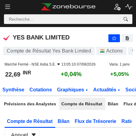
YES BANK LIMITED
22,69
₹
+0,04%
YES BANK LIMITED
Compte de Résultat Yes Bank Limited
Actions
Y
Marché Fermé -
NSE India S.E.
13:05:10 07/08/2026
Varia. 1 janv.
INR
+0,04%
22,69
+5,05%
Synthèse
Cotations
Graphiques
Actualités
Soci
Prévisions des Analystes
Compte de Résultat
Bilan
Flux d
Compte de Résultat
Bilan
Flux de Trésorerie
Ratios
Annuel