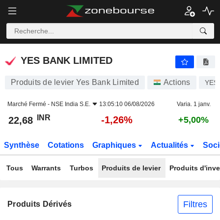
YES BANK LIMITED
22,68
₹
-1,26%
YES BANK LIMITED
Produits de levier Yes Bank Limited
Actions
YES
Marché Fermé -
NSE India S.E.
13:05:10 06/08/2026
Varia. 1 janv.
INR
-1,26%
22,68
+5,00%
Synthèse
Cotations
Graphiques
Actualités
Soci
Tous
Warrants
Turbos
Produits de levier
Produits d'inv
Filtres
Produits Dérivés