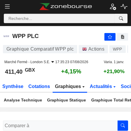
WPP PLC
411,40
p
+4,15%
WPP PLC
Graphique Comparatif WPP plc
Actions
WPP
Marché Fermé -
London S.E.
17:35:23 07/08/2026
Varia. 1 janv.
GBX
+4,15%
411,40
+21,90%
Synthèse
Cotations
Graphiques
Actualités
Soci
Analyse Technique
Graphique Statique
Graphique Total Re