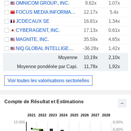
OMNICOM GROUP., INC.
9.62x
1.07x
FOCUS MEDIA INFORMATION TECHNOLOGY CO., LTD.
12.17x
5.4x
JCDECAUX SE
16.81x
1.34x
CYBERAGENT, INC.
17.13x
0.61x
MAGNITE, INC.
35.59x
4.65x
NIQ GLOBAL INTELLIGENCE PLC
-36.28x
1.42x
Moyenne
10,19x
2,10x
Moyenne pondérée par Capi.
11,78x
1,92x
Voir toutes les valorisations sectorielles
Compte de Résultat et Estimations