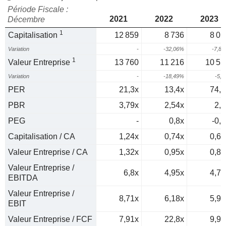
Période Fiscale :
2021
2022
2023
Décembre
1
Capitalisation
12 859
8 736
8 05
Variation
-
-32,06%
-7,8
1
Valeur Entreprise
13 760
11 216
10 55
Variation
-
-18,49%
-5,
PER
21,3x
13,4x
74,6
PBR
3,79x
2,54x
2,4
PEG
-
0,8x
-0,9
Capitalisation / CA
1,24x
0,74x
0,68
Valeur Entreprise / CA
1,32x
0,95x
0,89
Valeur Entreprise /
6,8x
4,95x
4,73
EBITDA
Valeur Entreprise /
8,71x
6,18x
5,91
EBIT
Valeur Entreprise / FCF
7,91x
22,8x
9,95