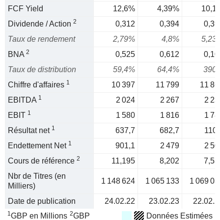
FCF Yield
12,6%
4,39%
10,1
2
Dividende / Action
0,312
0,394
0,39
Taux de rendement
2,79%
4,8%
5,23
2
BNA
0,525
0,612
0,10
Taux de distribution
59,4%
64,4%
390
1
Chiffre d'affaires
10 397
11 799
11 86
1
EBITDA
2 024
2 267
2 23
1
EBIT
1 580
1 816
1 78
1
Résultat net
637,7
682,7
110,
1
Endettement Net
901,1
2 479
2 50
2
Cours de référence
11,195
8,202
7,53
Nbr de Titres (en
1 148 624
1 065 133
1 069 03
Milliers)
Date de publication
24.02.22
23.02.23
22.02.2
1
2
GBP en Millions
GBP
Données Estimées