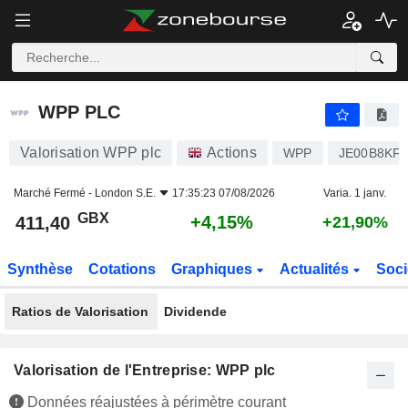
WPP PLC
411,40
p
+4,15%
WPP PLC
Valorisation WPP plc
Actions
WPP
JE00B8KF
Marché Fermé -
London S.E.
17:35:23 07/08/2026
Varia. 1 janv.
GBX
+4,15%
411,40
+21,90%
Synthèse
Cotations
Graphiques
Actualités
Soci
Ratios de Valorisation
Dividende
Valorisation de l'Entreprise: WPP plc
Données réajustées à périmètre courant