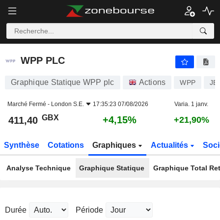
WPP PLC
411,40
p
+4,15%
WPP PLC
Graphique Statique WPP plc
Actions
WPP
JE
Marché Fermé -
London S.E.
17:35:23 07/08/2026
Varia. 1 janv.
GBX
+4,15%
411,40
+21,90%
Synthèse
Cotations
Graphiques
Actualités
Soci
Analyse Technique
Graphique Statique
Graphique Total Re
Durée
Période