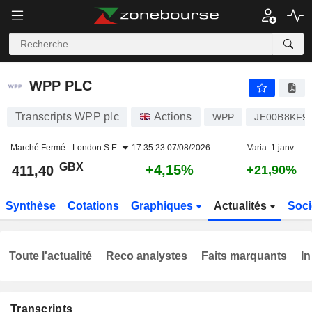
WPP PLC
411,40
p
+4,15%
WPP PLC
Transcripts WPP plc
Actions
WPP
JE00B8KF9
Marché Fermé -
London S.E.
17:35:23 07/08/2026
Varia. 1 janv.
GBX
+4,15%
411,40
+21,90%
Synthèse
Cotations
Graphiques
Actualités
Soci
Toute l'actualité
Reco analystes
Faits marquants
In
Transcripts