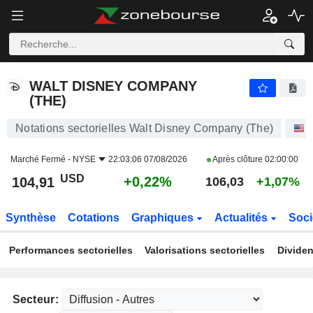
WALT DISNEY COMPANY (THE)
104,91
$
+0,22%
WALT DISNEY COMPANY
(THE)
Notations sectorielles Walt Disney Company (The)
Marché Fermé -
NYSE
22:03:06 07/08/2026
Après clôture
02:00:00
USD
+0,22%
104,91
106,03
+1,07%
Synthèse
Cotations
Graphiques
Actualités
Soci
Performances sectorielles
Valorisations sectorielles
Dividen
Secteur: