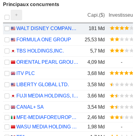
Principaux concurrents
Capi.($)
Investisseur
WALT DISNEY COMPANY (THE)
181 Md
FORMULA ONE GROUP
25,53 Md
TBS HOLDINGS,INC.
5,7 Md
ORIENTAL PEARL GROUP CO.,LTD.
4,09 Md
-
ITV PLC
3,68 Md
LIBERTY GLOBAL LTD.
3,58 Md
FUJI MEDIA HOLDINGS, INC.
3,66 Md
CANAL+ SA
3,54 Md
MFE-MEDIAFOREUROPE N.V.
2,46 Md
WASU MEDIA HOLDING CO.,LTD
1,98 Md
-