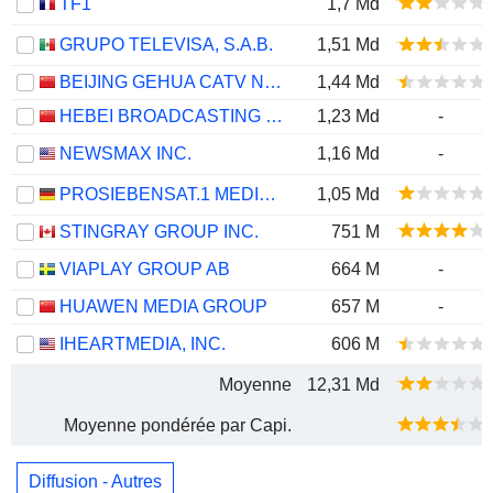
TF1
1,7 Md
GRUPO TELEVISA, S.A.B.
1,51 Md
BEIJING GEHUA CATV NETWORK CO.,LTD.
1,44 Md
HEBEI BROADCASTING WIRELESS MEDIA CO., LTD.
1,23 Md
-
NEWSMAX INC.
1,16 Md
-
PROSIEBENSAT.1 MEDIA SE
1,05 Md
STINGRAY GROUP INC.
751 M
VIAPLAY GROUP AB
664 M
-
HUAWEN MEDIA GROUP
657 M
-
IHEARTMEDIA, INC.
606 M
Moyenne
12,31 Md
Moyenne pondérée par Capi.
Diffusion - Autres