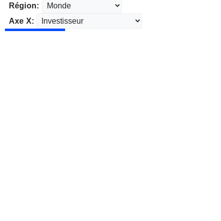
Région:
Axe X: