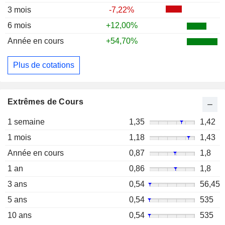
3 mois
-7,22%
6 mois
+12,00%
Année en cours
+54,70%
Plus de cotations
Extrêmes de Cours
1 semaine
1,35
1,42
1 mois
1,18
1,43
Année en cours
0,87
1,8
1 an
0,86
1,8
3 ans
0,54
56,45
5 ans
0,54
535
10 ans
0,54
535