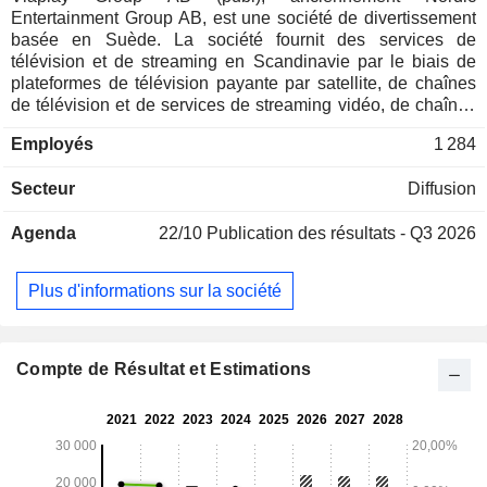
Entertainment Group AB, est une société de divertissement
basée en Suède. La société fournit des services de
télévision et de streaming en Scandinavie par le biais de
plateformes de télévision payante par satellite, de chaînes
de télévision et de services de streaming vidéo, de chaînes
de télévision commerciales gratuites, de réseaux de radio
Employés
1 284
commerciaux et d'une offre de télévision groupée.
L'entreprise crée et distribue également des émissions de
Secteur
Diffusion
télévision, des publicités, des longs métrages et des
contenus de marque, et gère des talents sur les médias
Agenda
22/10
Publication des résultats - Q3 2026
sociaux. En outre, la société acquiert et distribue des droits
de contenu aux diffuseurs, aux streamers et aux
distributeurs. La société exploite également des sociétés de
Plus d'informations sur la société
production en Europe et vend du contenu à des clients dans
le monde entier. La majorité des licences de la société sont
détenues au Royaume-Uni.
Compte de Résultat et Estimations