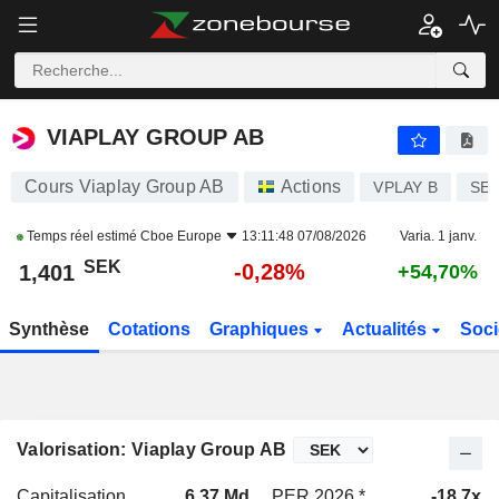
VIAPLAY GROUP AB
1,401
kr
-0,28%
VIAPLAY GROUP AB
Cours Viaplay Group AB
Actions
VPLAY B
SE0
Temps réel estimé
Cboe Europe
13:11:48 07/08/2026
Varia. 1 janv.
SEK
-0,28%
1,401
+54,70%
Synthèse
Cotations
Graphiques
Actualités
Soci
Valorisation: Viaplay Group AB
Capitalisation
6,37 Md
PER 2026 *
-18,7x