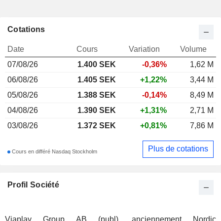
Cotations
Date
Cours
Variation
Volume
07/08/26
1.400
SEK
-0,36%
1,62 M
06/08/26
1.405 SEK
+1,22%
3,44 M
05/08/26
1.388 SEK
-0,14%
8,49 M
04/08/26
1.390 SEK
+1,31%
2,71 M
03/08/26
1.372 SEK
+0,81%
7,86 M
Plus de cotations
Cours en différé Nasdaq Stockholm
Profil Société
Viaplay Group AB (publ), anciennement Nordic