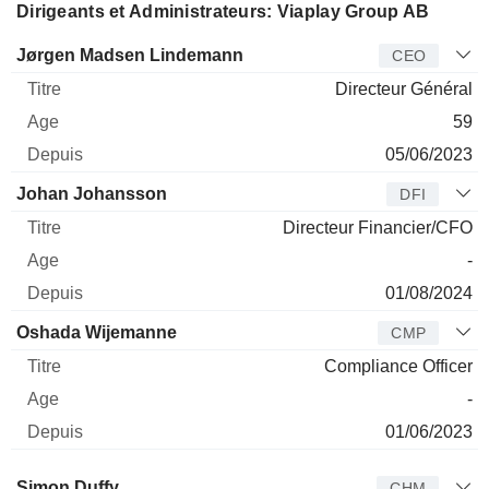
Dirigeants et Administrateurs: Viaplay Group AB
Dirigeant
Titre
Age
Depuis
Jørgen Madsen Lindemann
CEO
Directeur Général
59
05/06/2023
Johan Johansson
DFI
Directeur Financier/CFO
-
01/08/2024
Oshada Wijemanne
CMP
Compliance Officer
-
01/06/2023
Administrateur
Titre
Age
Depuis
Simon Duffy
CHM