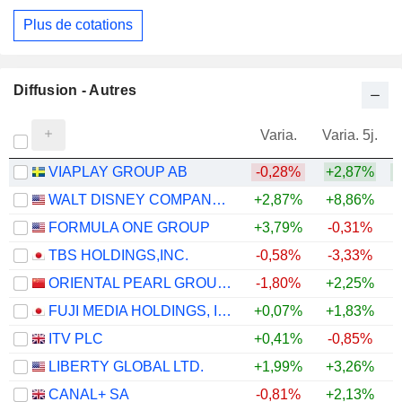
Plus de cotations
Diffusion - Autres
Varia.
Varia. 5j.
VIAPLAY GROUP AB
-0,28%
+2,87%
+
WALT DISNEY COMPANY (THE)
+2,87%
+8,86%
FORMULA ONE GROUP
+3,79%
-0,31%
TBS HOLDINGS,INC.
-0,58%
-3,33%
+
ORIENTAL PEARL GROUP CO.,LTD.
-1,80%
+2,25%
FUJI MEDIA HOLDINGS, INC.
+0,07%
+1,83%
+
ITV PLC
+0,41%
-0,85%
LIBERTY GLOBAL LTD.
+1,99%
+3,26%
CANAL+ SA
-0,81%
+2,13%
+