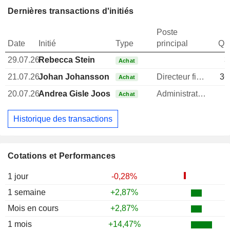
Dernières transactions d'initiés
Poste
Date
Initié
Type
principal
Qua
29.07.26
Rebecca Stein
3
Achat
21.07.26
Johan Johansson
Directeur financier
36
Achat
20.07.26
Andrea Gisle Joosen
Administrateur
1
Achat
Historique des transactions
Cotations et Performances
1 jour
-0,28%
1 semaine
+2,87%
Mois en cours
+2,87%
1 mois
+14,47%