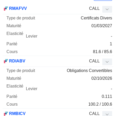
Type
RMAFVV
CALL
de
Certificats Divers
Mnemo
Type
produit
Maturité
Elasticité
Levier
Parité
Co
01/03/2027
-
1
81.6 / 85.6
RDIABV
CALL
Obligations Convertibles
02/10/2026
-
0.111
100.2 / 100.6
RMBICV
CALL