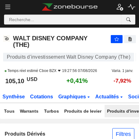
WALT DISNEY COMPANY (THE)
105,10
$
+0,41%
WALT DISNEY COMPANY
(THE)
Produits d'investissement Walt Disney Company (The)
Temps réel estimé
Cboe BZX
19:27:56 07/08/2026
Varia. 1 janv.
USD
+0,41%
105,10
-7,92%
Synthèse
Cotations
Graphiques
Actualités
Soci
Tous
Warrants
Turbos
Produits de levier
Produits d'inv
Filtres
Produits Dérivés