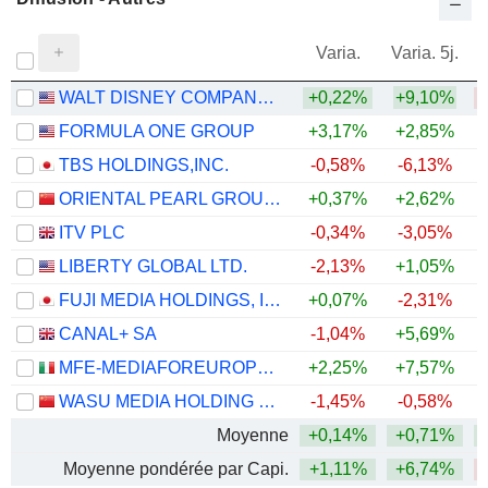
Varia.
Varia. 5j.
WALT DISNEY COMPANY (THE)
+0,22%
+9,10%
FORMULA ONE GROUP
+3,17%
+2,85%
TBS HOLDINGS,INC.
-0,58%
-6,13%
+
ORIENTAL PEARL GROUP CO.,LTD.
+0,37%
+2,62%
ITV PLC
-0,34%
-3,05%
LIBERTY GLOBAL LTD.
-2,13%
+1,05%
FUJI MEDIA HOLDINGS, INC.
+0,07%
-2,31%
+
CANAL+ SA
-1,04%
+5,69%
+
MFE-MEDIAFOREUROPE N.V.
+2,25%
+7,57%
WASU MEDIA HOLDING CO.,LTD
-1,45%
-0,58%
Moyenne
+0,14%
+0,71%
Moyenne pondérée par Capi.
+1,11%
+6,74%