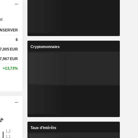
s
at
NSERVER
6
Cryptomonnaies
7,005
EUR
7,967
EUR
+13,73%
Taux d'Intérêts