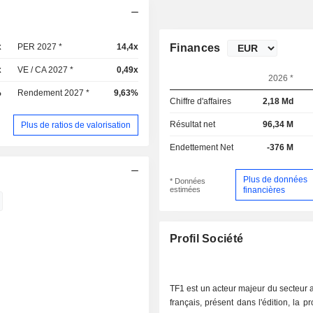
x
PER 2027 *
14,4x
Finances
x
VE / CA 2027 *
0,49x
2026 *
%
Rendement 2027 *
9,63%
Chiffre d'affaires
2,18 Md
Résultat net
96,34 M
Plus de ratios de valorisation
Endettement Net
-376 M
Plus de données
* Données
estimées
financières
Profil Société
TF1 est un acteur majeur du secteur 
français, présent dans l'édition, la p