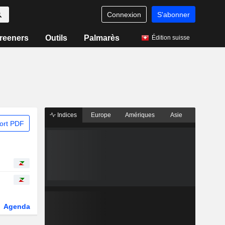
Connexion
S'abonner
reeners
Outils
Palmarès
Édition suisse
Indices
Europe
Amériques
Asie
ort PDF
Agenda
Secteur
Dérivés