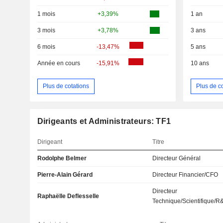
1 mois
+3,39%
1 an
3 mois
+3,78%
3 ans
6 mois
-13,47%
5 ans
Année en cours
-15,91%
10 ans
Plus de cotations
Plus de c
Dirigeants et Administrateurs: TF1
Dirigeant
Titre
Rodolphe Belmer
Directeur Général
Pierre-Alain Gérard
Directeur Financier/CFO
Directeur
Raphaëlle Deflesselle
Technique/Scientifique/R