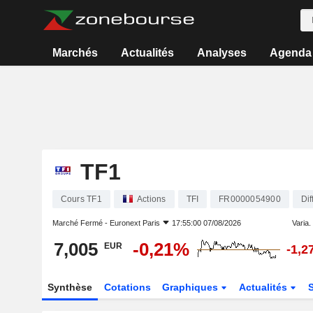
Marchés
Actualités
Analyses
Agenda
TF1
Cours TF1
Actions
TFI
FR0000054900
Dif
Marché Fermé -
Euronext Paris
17:55:00 07/08/2026
Varia. 
7,005
-0,21%
EUR
-1,2
Synthèse
Cotations
Graphiques
Actualités