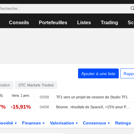
Conseils
Portefeuilles
Listes
Trading
Sc
Ajouter à une liste
Rapp
fusion
OTC Markets Traded
5j.
Varia. 1 janv.
05/08
TF1 vers un projet de cession de Studio TF1
7%
-15,91%
04/08
Bourse : résultats de SpaceX, +15% pour Palantir, 30 à 40 MdsUSD pour Shein
Société
Finances
Valorisation
Consensus
Ratings