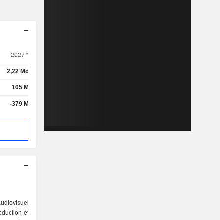
2027 *
2,22 Md
105 M
-379 M
audiovisuel
roduction et