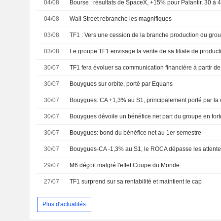
04/08
Bourse : résultats de SpaceX, +15% pour Palantir, 30 
04/08
Wall Street rebranche les magnifiques
03/08
TF1 : Vers une cession de la branche production du gro
03/08
30/07
TF1 fera évoluer sa communication financière à partir d
30/07
Bouygues sur orbite, porté par Equans
30/07
Bouygues: CA +1,3% au S1, principalement porté par la 
30/07
Bouygues dévoile un bénéfice net part du groupe en for
30/07
Bouygues: bond du bénéfice net au 1er semestre
30/07
Bouygues-CA -1,3% au S1, le ROCA dépasse les attent
29/07
M6 déçoit malgré l'effet Coupe du Monde
27/07
TF1 surprend sur sa rentabilité et maintient le cap
Plus d'actualités