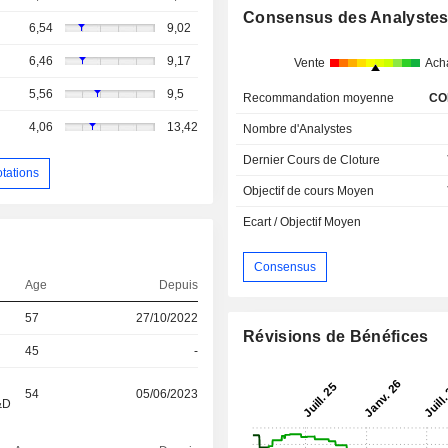
Consensus des Analyste
6,54
9,02
6,46
9,17
Vente
Ach
5,56
9,5
Recommandation moyenne
CO
4,06
13,42
Nombre d'Analystes
Dernier Cours de Cloture
otations
Objectif de cours Moyen
Ecart / Objectif Moyen
Consensus
Age
Depuis
57
27/10/2022
Révisions de Bénéfices
45
-
54
05/06/2023
&D