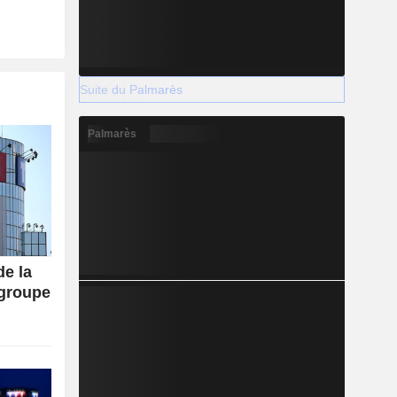
Suite du Palmarès
Palmarès
de la
 groupe