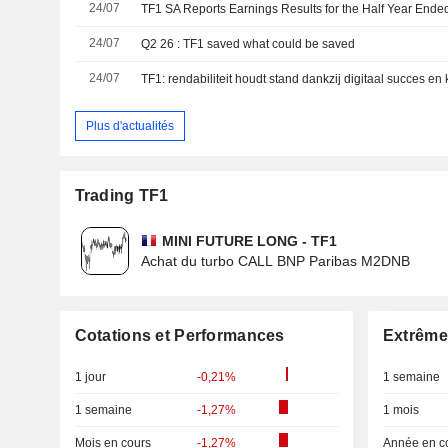
24/07
TF1 SA Reports Earnings Results for the Half Year Ende
24/07
Q2 26 : TF1 saved what could be saved
24/07
TF1: rendabiliteit houdt stand dankzij digitaal succes e
Plus d'actualités
Trading TF1
MINI FUTURE LONG - TF1
Achat du turbo CALL BNP Paribas M2DNB
Cotations et Performances
Extrême
1 jour
-0,21%
1 semaine
1 semaine
-1,27%
1 mois
Mois en cours
-1,27%
Année en c