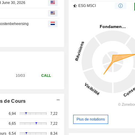
d June 30, 2026
ESG MSCI
n kostenbeheersing
10/03
CALL
s de Cours
6,94
7,22
Plus de notations
6,65
7,22
ours
6,54
8,34