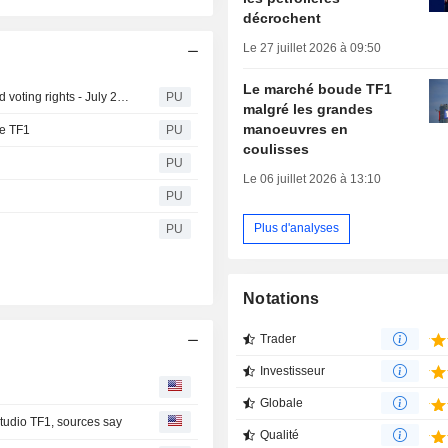
décrochent
Le 27 juillet 2026 à 09:50
Le marché boude TF1
TF1 : Monthly disclosure of the total number of shares and voting rights - July 2026
PU
malgré les grandes
manoeuvres en
pe TF1
PU
coulisses
PU
Le 06 juillet 2026 à 13:10
PU
Plus d'analyses
PU
Notations
Trader
Investisseur
Globale
tudio TF1, sources say
Qualité