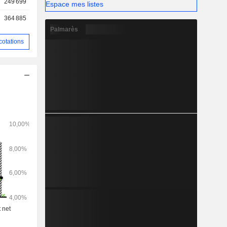
249 699
Espace mes listes
364 885
Palmarès
cotations