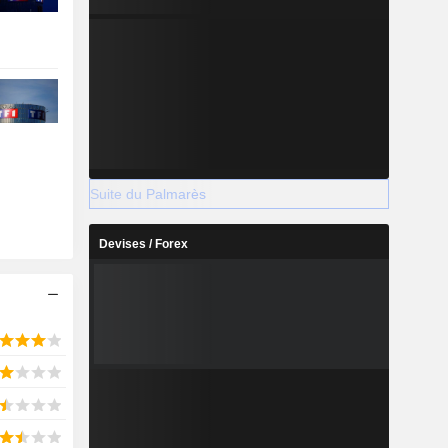
Suite du Palmarès
Devises / Forex