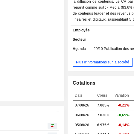
la diffusion de contenus. Le CA par 
répartit comme suit : - Média (83,6%) : une offre
de contenus leader et des revenus pu
linéaires et digitaux, rassemblant 5
clair (TF1, TMC, TFX, TF1 Séries Films
Employés
chaînes thématiques (Ushuaia TV, Hi
TV Breizh et Série Club), 2 plat
Secteur
contenus à la demande (TF1+ et TF
Agenda
29/10
Publication des résultat
la régie TF1 PUB. Le groupe 
également une activité de productio
et de spectacles avec Muzeek
Plus d'informations sur la société
Production audiovisuelle (16,4% ; St
production de contenus selon une
multi-genres différenciante (t
Cotations
quotidiennes, fictions, distributions,
documentaires, etc.). La répartition
Date
Cours
Variation
géographique du CA est la suivant
(84,3%), Europe continentale (11%)
07/08/26
7.005 €
-0,21%
(4,7%).
06/08/26
7.020 €
+0,65%
05/08/26
6.975 €
-0,14%