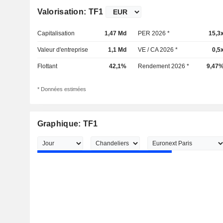
Valorisation: TF1
Capitalisation
1,47 Md
PER 2026 *
15,3
Valeur d'entreprise
1,1 Md
VE / CA 2026 *
0,5
Flottant
42,1%
Rendement 2026 *
9,47
* Données estimées
Graphique: TF1