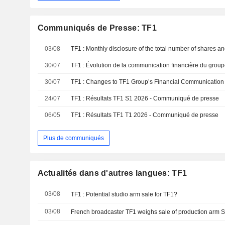
Communiqués de Presse: TF1
03/08
30/07
TF1 : Évolution de la communication financière du grou
30/07
TF1 : Changes to TF1 Group’s Financial Communication
24/07
TF1 : Résultats TF1 S1 2026 - Communiqué de presse
06/05
TF1 : Résultats TF1 T1 2026 - Communiqué de presse
Plus de communiqués
Actualités dans d'autres langues: TF1
03/08
TF1 : Potential studio arm sale for TF1?
03/08
French broadcaster TF1 weighs sale of production arm S