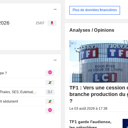
Plus de données financières
2026
25/07
Analyses / Opinions
upe ?
TF1 : Vers une cession 
SBF 120 - Les actions à suivre lundi : Technip Energies, Thales, SES, Eutelsat, BNP Paribas, Vusion, TF1
DJ
branche production du
?
oll séduisent
Le 03 août 2026 à 17:38
TF1 garde l'audience,
les pétrolières