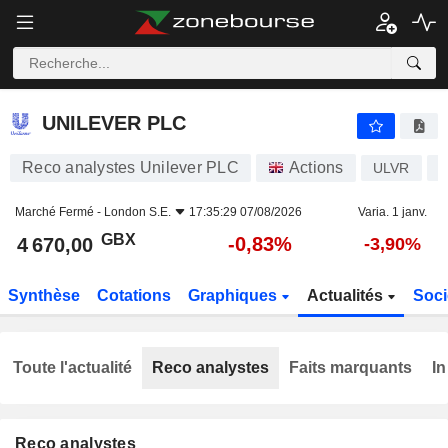
UNILEVER PLC
4 670,00
p
-0,83%
UNILEVER PLC
Reco analystes Unilever PLC
Actions
ULVR
G
Marché Fermé -
London S.E.
17:35:29 07/08/2026
Varia. 1 janv.
GBX
-0,83%
4 670,00
-3,90%
Synthèse
Cotations
Graphiques
Actualités
Soci
Toute l'actualité
Reco analystes
Faits marquants
In
Reco analystes