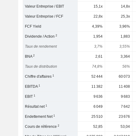
Valeur Entreprise / EBIT
15,1x
14,8x
Valeur Entreprise / FCF
22,8x
25,3x
FCF Yield
4,39%
3,96%
2
Dividende / Action
1,954
1,883
Taux de rendement
3,7%
3,55%
2
BNA
2,61
3,364
Taux de distribution
74,8%
56%
1
Chiffre d'affaires
52 444
60 073
1
EBITDA
11 382
11 408
1
EBIT
9 636
9 683
1
Résultat net
6 049
7 642
1
Endettement Net
25 510
23 676
2
Cours de référence
52,85
53,04