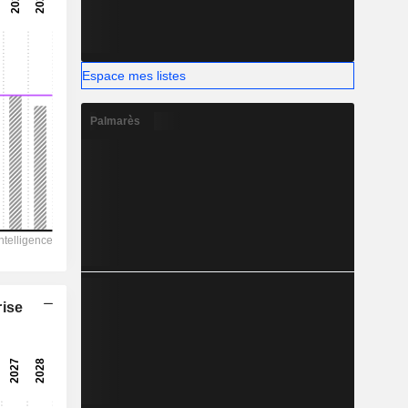
-
-
Espace mes listes
Palmarès
rise