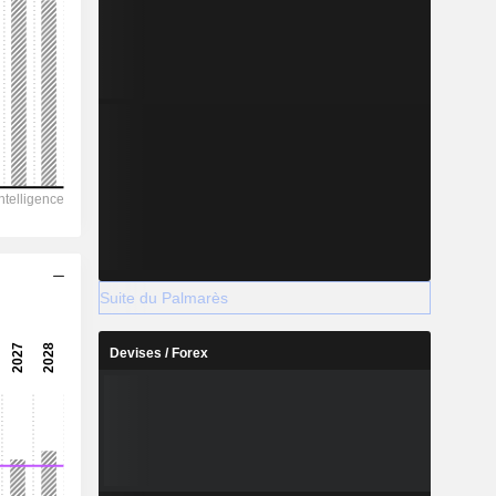
Suite du Palmarès
Devises / Forex