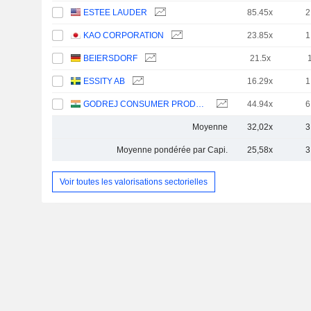
ESTEE LAUDER
85.45x
2
KAO CORPORATION
23.85x
1
BEIERSDORF
21.5x
ESSITY AB
16.29x
1
GODREJ CONSUMER PRODUCTS LIMITED
44.94x
6
Moyenne
32,02x
3
Moyenne pondérée par Capi.
25,58x
3
Voir toutes les valorisations sectorielles