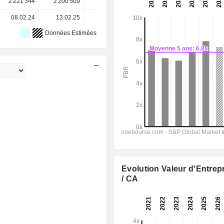
2 221 344
2 200 509
2 175 828
2 153 300
-
08.02.24
13.02.25
12.02.26
-
-
Données Estimées
Evolution Valeur d'Entrep
/ CA