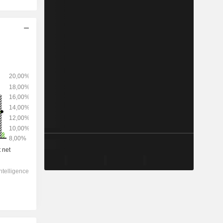
2028
-
-
139 442
-0,61%
15,8x
6,28x
3,28x
2,11x
2,5x
10,8x