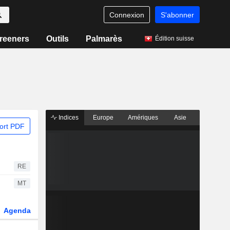
Connexion
S'abonner
reeners
Outils
Palmarès
Édition suisse
Indices
Europe
Amériques
Asie
ort PDF
RE
MT
Agenda
Secteur
Dérivés
Fonds et ETFs