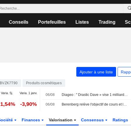
Conseils
Portefeuilles
Listes
Trading
Sc
Ajouter à une liste
Rapp
BVZK7T90
Produits cosmétiques
Varia. 5j.
Varia. 1 janv.
06/08
Diageo : " Drastic Dave » vise 1 milliard de dollars d'économies pour contrer la faiblesse de la croissance
-1,54%
-3,90%
06/08
Berenberg relève l'objectif de cours et les prévisions d'Unilever après une croissance des volumes supérieure aux attentes au T2 ; recommandation " Conserver » maintenue
Société
Finances
Valorisation
Consensus
Ratings