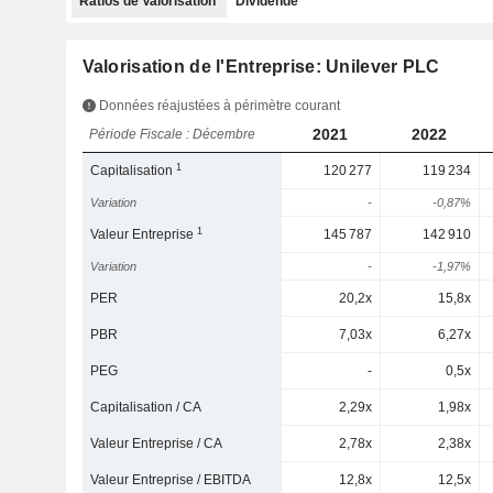
Ratios de Valorisation
Dividende
Valorisation de l'Entreprise: Unilever PLC
Données réajustées à périmètre courant
2021
2022
Période Fiscale : Décembre
1
Capitalisation
120 277
119 234
Variation
-
-0,87%
1
Valeur Entreprise
145 787
142 910
Variation
-
-1,97%
PER
20,2x
15,8x
PBR
7,03x
6,27x
PEG
-
0,5x
Capitalisation / CA
2,29x
1,98x
Valeur Entreprise / CA
2,78x
2,38x
Valeur Entreprise / EBITDA
12,8x
12,5x