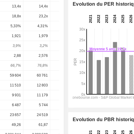
Evolution du PER histori
13,4x
14,4x
14,3x
13,6x
12,9x
18,8x
23,2x
24,4x
21,9x
20,1x
5,33%
4,31%
4,1%
4,56%
4,98%
1,921
1,979
1,82
1,912
1,999
3,9%
3,2%
3,27%
3,51%
3,67%
2,88
2,576
2,59
3,036
3,286
66,7%
76,8%
70,3%
63%
60,8%
59 604
60 761
50 503
51 700
53 796
11 510
12 803
11 394
11 710
12 285
9 931
11 179
10 084
10 407
10 894
6 487
5 744
9 469
6 574
6 806
23 657
24 519
23 076
23 827
22 921
Evolution du PBR histori
49,26
61,87
55,70
54,51
54,51