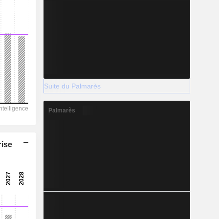
Suite du Palmarès
Palmarès
rise