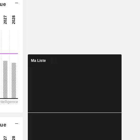
que
12,2x
19x
5,27%
2,097
3,85%
3,444
Ma Liste
60,9%
55 708
12 852
11 419
7 302
22 058
que
54,51