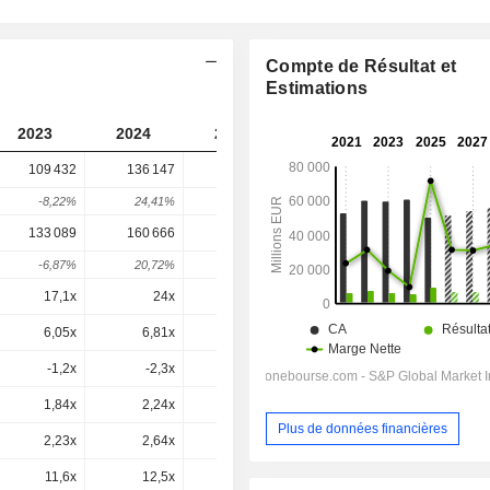
Compte de Résultat et
Estimations
2023
2024
2025
2026
2027
109 432
136 147
121 203
117 384
-
-8,22%
24,41%
-10,98%
-3,15%
-
133 089
160 666
144 279
141 210
140 304
-6,87%
20,72%
-10,2%
-2,13%
-0,64%
17,1x
24x
21,5x
18x
16,6x
6,05x
6,81x
7,82x
7,3x
6,78x
-1,2x
-2,3x
40,28x
1x
2,02x
1,84x
2,24x
2,4x
2,27x
2,18x
Plus de données financières
2,23x
2,64x
2,86x
2,73x
2,61x
11,6x
12,5x
12,7x
12,1x
11,4x