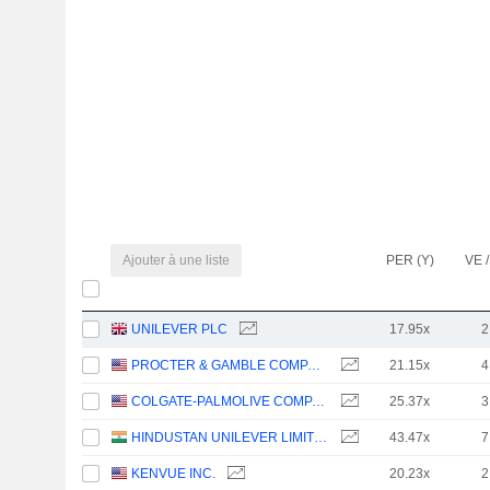
Ajouter à une liste
PER (Y)
VE /
UNILEVER PLC
17.95x
2
PROCTER & GAMBLE COMPANY
21.15x
4
COLGATE-PALMOLIVE COMPANY
25.37x
3
HINDUSTAN UNILEVER LIMITED
43.47x
7
KENVUE INC.
20.23x
2