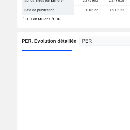
Nbr de Titres (en Milliers)
2 275 903
2 247 919
Date de publication
10.02.22
09.02.23
1
2
EUR en Millions
EUR
PER
, Evolution détaillée