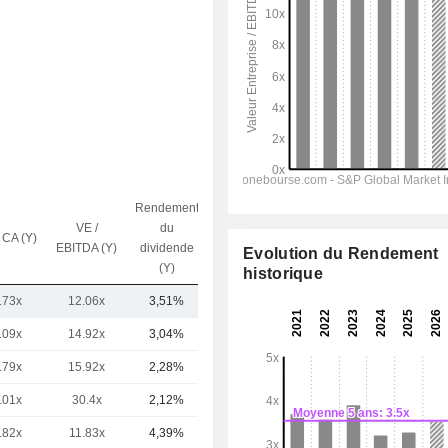
Rendement
VE /
du
 CA (Y)
Capi.($)
EBITDA (Y)
dividende
Evolution du Rendement
(Y)
historique
.73x
12.06x
3,51%
136 Md
.09x
14.92x
3,04%
339 Md
.79x
15.92x
2,28%
74,35 Md
.01x
30.4x
2,12%
51,75 Md
.82x
11.83x
4,39%
36,94 Md