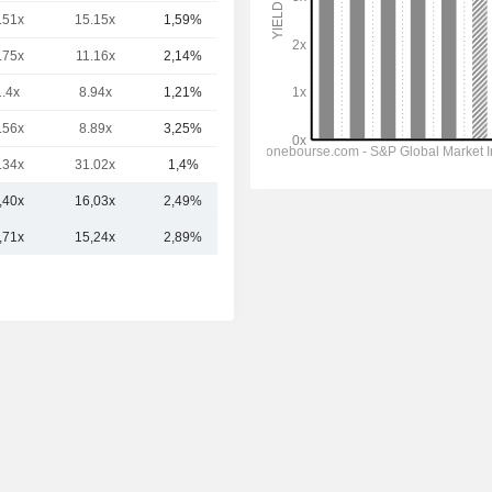
.51x
15.15x
1,59%
31,96 Md
.75x
11.16x
2,14%
20,96 Md
1.4x
8.94x
1,21%
20,47 Md
.56x
8.89x
3,25%
20,18 Md
.34x
31.02x
1,4%
11,29 Md
,40x
16,03x
2,49%
74,25 Md
,71x
15,24x
2,89%