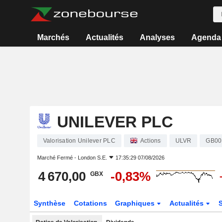
Marchés
Actualités
Analyses
Agenda
UNILEVER PLC
Valorisation Unilever PLC
Actions
ULVR
GB00
Marché Fermé -
London S.E.
17:35:29 07/08/2026
4 670,00
-0,83%
GBX
Synthèse
Cotations
Graphiques
Actualités