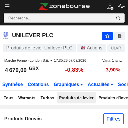
UNILEVER PLC
4 670,00
p
-0,83%
UNILEVER PLC
Produits de levier Unilever PLC
Actions
ULVR
Marché Fermé -
London S.E.
17:35:29 07/08/2026
Varia. 1 janv.
GBX
-0,83%
4 670,00
-3,90%
Synthèse
Cotations
Graphiques
Actualités
Soci
Tous
Warrants
Turbos
Produits de levier
Produits d'inv
Filtres
Produits Dérivés