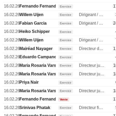
16.02.26
Fernando Fernandez
1
Exercice
16.02.26
Willem Uijen
Dirigeant / cadre principal
Exercice
16.02.26
Fabian Garcia
Dirigeant / cadre principal
2
Exercice
16.02.26
Heiko Schipper
Exercice
16.02.26
Willem Uijen
Dirigeant / cadre principal
Exercice
16.02.26
Mairéad Nayager
Directeur des ressources humaines
1
Exercice
16.02.26
Eduardo Campanella
Exercice
16.02.26
Maria Rosaria Varsellona
Directeur juridique
1
Exercice
16.02.26
Maria Rosaria Varsellona
Directeur juridique
1
Exercice
16.02.26
Priya Nair
Exercice
16.02.26
Maria Rosaria Varsellona
Directeur juridique
1
Exercice
16.02.26
Fernando Fernandez
1
Vente
16.02.26
Srinivas Phatak
Directeur financier
Exercice
16.02.26
Fernando Fernandez
1