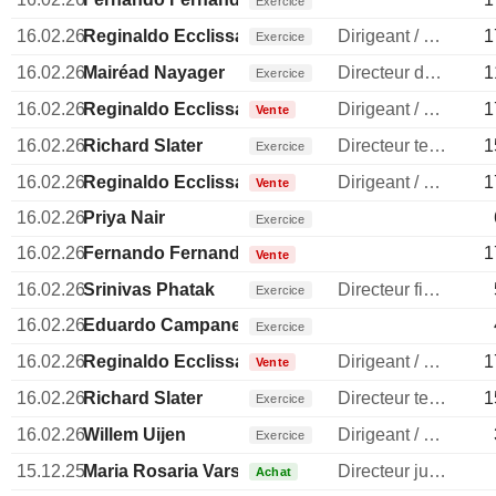
Exercice
16.02.26
Reginaldo Ecclissato
Dirigeant / cadre principal
1
Exercice
16.02.26
Mairéad Nayager
Directeur des ressources humaines
1
Exercice
16.02.26
Reginaldo Ecclissato
Dirigeant / cadre principal
1
Vente
16.02.26
Richard Slater
Directeur technique
1
Exercice
16.02.26
Reginaldo Ecclissato
Dirigeant / cadre principal
1
Vente
16.02.26
Priya Nair
Exercice
16.02.26
Fernando Fernandez
1
Vente
16.02.26
Srinivas Phatak
Directeur financier
Exercice
16.02.26
Eduardo Campanella
Exercice
16.02.26
Reginaldo Ecclissato
Dirigeant / cadre principal
1
Vente
16.02.26
Richard Slater
Directeur technique
1
Exercice
16.02.26
Willem Uijen
Dirigeant / cadre principal
Exercice
15.12.25
Maria Rosaria Varsellona
Directeur juridique
Achat