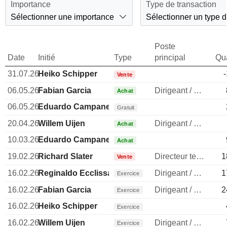
Importance
Type de transaction
Sélectionner une importance
Sélectionner un type d
Poste
Date
Initié
Type
principal
Qua
31.07.26
Heiko Schipper
Vente
06.05.26
Fabian Garcia
Dirigeant / cadre principal
Achat
06.05.26
Eduardo Campanella
Gratuit
20.04.26
Willem Uijen
Dirigeant / cadre principal
Achat
10.03.26
Eduardo Campanella
Achat
19.02.26
Richard Slater
Directeur technique
1
Vente
16.02.26
Reginaldo Ecclissato
Dirigeant / cadre principal
1
Exercice
16.02.26
Fabian Garcia
Dirigeant / cadre principal
2
Exercice
16.02.26
Heiko Schipper
Exercice
16.02.26
Willem Uijen
Dirigeant / cadre principal
Exercice