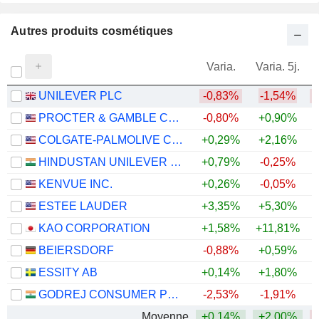
Autres produits cosmétiques
Varia.
Varia. 5j.
UNILEVER PLC
-0,83%
-1,54%
PROCTER & GAMBLE COMPANY
-0,80%
+0,90%
COLGATE-PALMOLIVE COMPANY
+0,29%
+2,16%
+
HINDUSTAN UNILEVER LIMITED
+0,79%
-0,25%
KENVUE INC.
+0,26%
-0,05%
ESTEE LAUDER
+3,35%
+5,30%
KAO CORPORATION
+1,58%
+11,81%
BEIERSDORF
-0,88%
+0,59%
ESSITY AB
+0,14%
+1,80%
+
GODREJ CONSUMER PRODUCTS LIMITED
-2,53%
-1,91%
Moyenne
+0,14%
+2,00%