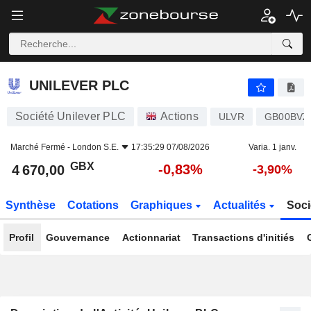
UNILEVER PLC
4 670,00
p
-0,83%
UNILEVER PLC
Société Unilever PLC
Actions
ULVR
GB00BVZ
Marché Fermé -
London S.E.
17:35:29 07/08/2026
Varia. 1 janv.
GBX
-0,83%
4 670,00
-3,90%
Synthèse
Cotations
Graphiques
Actualités
Soci
Profil
Gouvernance
Actionnariat
Transactions d'initiés