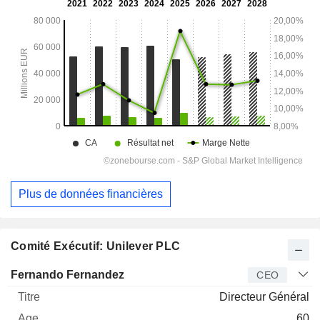
Plus de données financières
Comité Exécutif: Unilever PLC
Dirigeant
Titre
Age
Depuis
Fernando Fernandez
CEO
Directeur Général
60