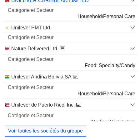
Catégorie
UNILEVER CARIBBEAN LIMITED
et
176 000
Nom
Secteur
Household/Personal Care
2,65%
Unilever PMT Ltd.
1 M $
Nature Delivered Ltd.
Food: Specialty/Candy
Unilever Andina Bolivia SA
Household/Personal Care
Unilever de Puerto Rico, Inc.
Medical Distributors
Voir toutes les sociétés du groupe