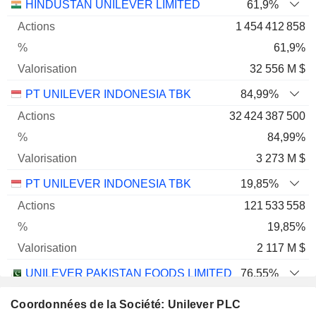
Nom
Actions
%
Valorisation
HINDUSTAN UNILEVER LIMITED
61,9%
1 454 412 858
61,9%
32 556 M $
PT UNILEVER INDONESIA TBK
84,99%
32 424 387 500
84,99%
3 273 M $
PT UNILEVER INDONESIA TBK
19,85%
121 533 558
19,85%
2 117 M $
UNILEVER PAKISTAN FOODS LIMITED
76,55%
4 876 294
Coordonnées de la Société: Unilever PLC