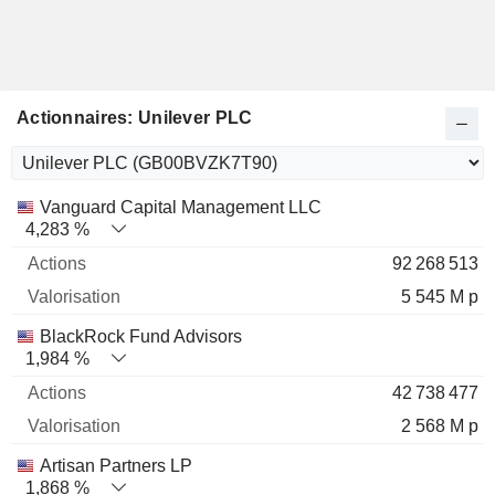
Actionnaires: Unilever PLC
Nom
Actions
%
Valorisation
Vanguard Capital Management LLC
4,283 %
92 268 513
5 545 M p
BlackRock Fund Advisors
1,984 %
42 738 477
2 568 M p
Artisan Partners LP
1,868 %