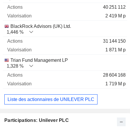
40 251 112
2 419 M p
BlackRock Advisors (UK) Ltd.
1,446 %
31 144 150
1 871 M p
Trian Fund Management LP
1,328 %
28 604 168
1 719 M p
Liste des actionnaires de UNILEVER PLC
Participations: Unilever PLC