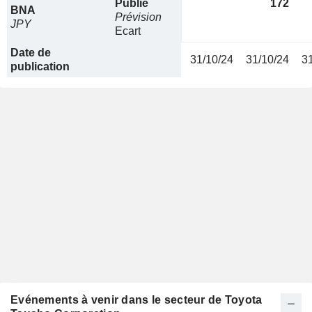
Publié
172
BNA
Prévision
JPY
Ecart
Date de
31/10/24
31/10/24
3
publication
Evénements à venir dans le secteur de Toyota