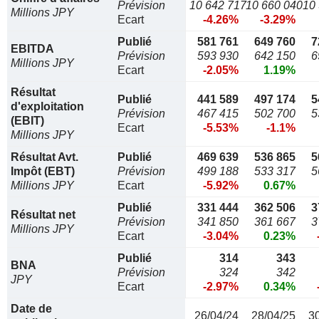
Prévision
10 642 717
10 660 040
10
Millions JPY
Ecart
-4.26%
-3.29%
Publié
581 761
649 760
7
EBITDA
Prévision
593 930
642 150
6
Millions JPY
Ecart
-2.05%
1.19%
Résultat
Publié
441 589
497 174
5
d'exploitation
Prévision
467 415
502 700
5
(EBIT)
Ecart
-5.53%
-1.1%
Millions JPY
Résultat Avt.
Publié
469 639
536 865
5
Impôt (EBT)
Prévision
499 188
533 317
5
Millions JPY
Ecart
-5.92%
0.67%
Publié
331 444
362 506
3
Résultat net
Prévision
341 850
361 667
3
Millions JPY
Ecart
-3.04%
0.23%
Publié
314
343
BNA
Prévision
324
342
JPY
Ecart
-2.97%
0.34%
Date de
26/04/24
28/04/25
3