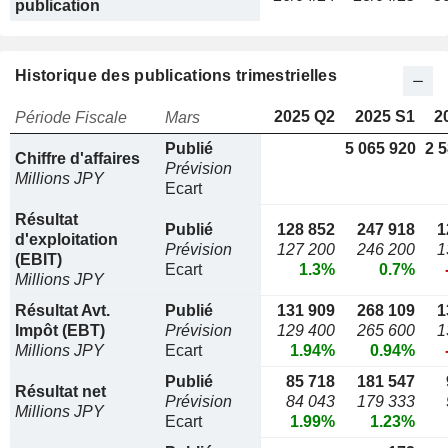
publication
Historique des publications trimestrielles
2025 Q2
2025 S1
2
Période Fiscale
Mars
Publié
5 065 920
2 
Chiffre d'affaires
Prévision
Millions JPY
Ecart
Résultat
Publié
128 852
247 918
1
d'exploitation
Prévision
127 200
246 200
1
(EBIT)
Ecart
1.3%
0.7%
Millions JPY
Résultat Avt.
Publié
131 909
268 109
1
Impôt (EBT)
Prévision
129 400
265 600
1
Millions JPY
Ecart
1.94%
0.94%
Publié
85 718
181 547
Résultat net
Prévision
84 043
179 333
Millions JPY
Ecart
1.99%
1.23%