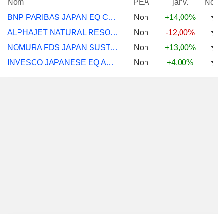
Nom
PEA
janv.
Not
BNP PARIBAS JAPAN EQ CL CAP
Non
+14,00%
ALPHAJET NATURAL RESOURCES C
Non
-12,00%
NOMURA FDS JAPAN SUSTAINABLE EQ GR F JPY
Non
+13,00%
INVESCO JAPANESE EQ ADV C JPY ACC
Non
+4,00%