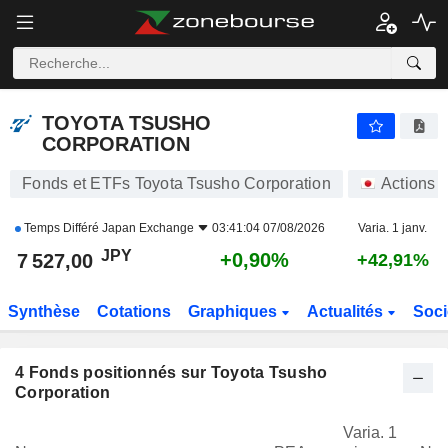
TOYOTA TSUSHO CORPORATION
7 534,00
¥
+0,99%
TOYOTA TSUSHO
CORPORATION
Fonds et ETFs Toyota Tsusho Corporation
Actions
Temps Différé
Japan Exchange
03:41:04 07/08/2026
Varia. 1 janv.
JPY
+0,90%
7 527,00
+42,91%
Synthèse
Cotations
Graphiques
Actualités
Soci
4
Fonds positionnés sur Toyota Tsusho
Corporation
Varia. 1