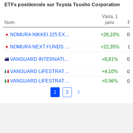
ETFs positionnés sur Toyota Tsusho Corporation
Varia. 1
Nom
janv.
Po
0,
NOMURA NIKKEI 225 EXCHANGE TRADED FUND ETF - JPY
+28,10%
NOMURA NEXT FUNDS MSCI JAPAN EMPOWERING WOMEN SELECT INDEX ETF - JPY
+22,35%
0
0,
VANGUARD INTERNATIONAL EQUITY INDEX FUNDS - VANGUARD FTSE ALL-WORLD EX-US ETF
+8,81%
VANGUARD LIFESTRATEGY 40% EQUITY UCITS ETF - DISTRIBUTING - EUR
+4,10%
0,
VANGUARD LIFESTRATEGY 20% EQUITY UCITS ETF - DISTRIBUTING - EUR
+0,56%
0,
1
2