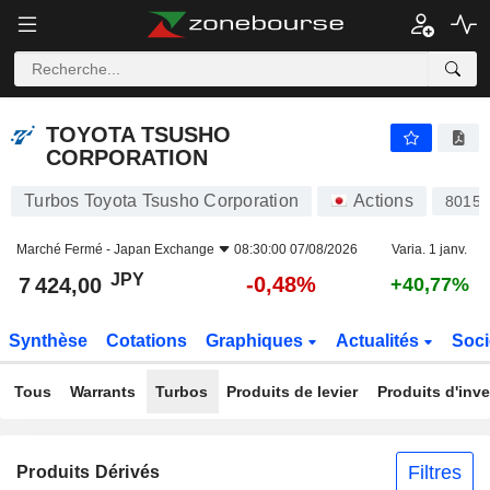
TOYOTA TSUSHO CORPORATION
7 424,00
¥
-0,48%
TOYOTA TSUSHO
CORPORATION
Turbos Toyota Tsusho Corporation
Actions
8015
Marché Fermé -
Japan Exchange
08:30:00 07/08/2026
Varia. 1 janv.
JPY
-0,48%
7 424,00
+40,77%
Synthèse
Cotations
Graphiques
Actualités
Soci
Tous
Warrants
Turbos
Produits de levier
Produits d'inv
Filtres
Produits Dérivés