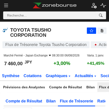
TOYOTA TSUSHO CORPORATION
7 460,00
¥
+3,00%
TOYOTA TSUSHO
CORPORATION
Flux de Trésorerie Toyota Tsusho Corporation
Actio
Marché Fermé -
Japan Exchange
08:30:00 06/08/2026
Varia. 1 janv.
JPY
+3,00%
7 460,00
+41,45%
Synthèse
Cotations
Graphiques
Actualités
Soci
Prévisions des Analystes
Compte de Résultat
Bilan
Flux d
Compte de Résultat
Bilan
Flux de Trésorerie
Ratios