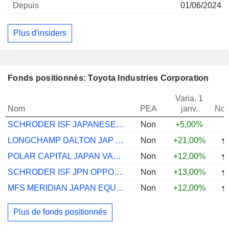
01/06/2024
Plus d'insiders
Fonds positionnés: Toyota Industries Corporation
Varia. 1
Nom
PEA
janv.
Not
SCHRODER ISF JAPANESE EQ A ACC JPY
Non
+5,00%
LONGCHAMP DALTON JAP LNG UCITS I2UH
Non
+21,00%
POLAR CAPITAL JAPAN VALUE S
Non
+12,00%
SCHRODER ISF JPN OPPORTS C ACC JPY
Non
+13,00%
MFS MERIDIAN JAPAN EQUITY I1 USD
Non
+12,00%
Plus de fonds positionnés