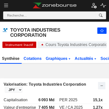
-.-
TOYOTA INDUSTRIES CORPORATION
20 450,00
¥
-
%
TOYOTA INDUSTRIES
CORPORATION
Cours Toyota Industries Corporati
Instrument Inactif
Synthèse
Cotations
Graphiques
Actualités
Soci
Valorisation: Toyota Industries Corporation
Capitalisation
6 093 Md
PER 2025
15,1x
Valeur d'entreprise
7 405 Md
VE / CA 2025
1,27x