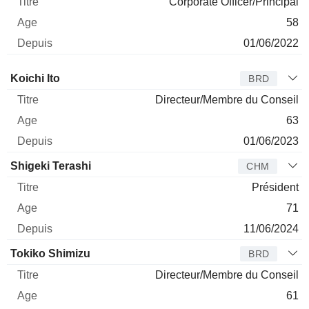
Corporate Officer/Principal
58
01/06/2022
Administrateur
Titre
Age
Depuis
Koichi Ito
BRD
Directeur/Membre du Conseil
63
01/06/2023
Shigeki Terashi
CHM
Président
71
11/06/2024
Tokiko Shimizu
BRD
Directeur/Membre du Conseil
61