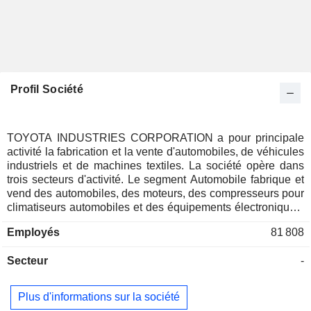
Profil Société
TOYOTA INDUSTRIES CORPORATION a pour principale
activité la fabrication et la vente d'automobiles, de véhicules
industriels et de machines textiles. La société opère dans
trois secteurs d'activité. Le segment Automobile fabrique et
vend des automobiles, des moteurs, des compresseurs pour
climatiseurs automobiles et des équipements électroniques,
entre autres. Le segment des véhicules industriels fournit
Employés
81 808
des chariots élévateurs à fourche, des équipements
d'entrepôt, des entrepôts automatiques, des véhicules pour
Secteur
-
le travail en hauteur, des solutions logistiques et des
activités de financement des ventes. Le segment des
machines textiles propose des machines à tisser et des
Plus d'informations sur la société
machines à filer, ainsi que des équipements de mesure de la