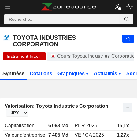
-.-
TOYOTA INDUSTRIES CORPORATION
20 450,00
¥
-
%
TOYOTA INDUSTRIES
CORPORATION
Cours Toyota Industries Corporati
Instrument Inactif
Synthèse
Cotations
Graphiques
Actualités
Soci
Valorisation: Toyota Industries Corporation
Capitalisation
6 093 Md
PER 2025
15,1x
Valeur d'entreprise
7 405 Md
VE / CA 2025
1,27x