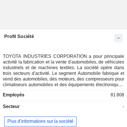
Profil Société
TOYOTA INDUSTRIES CORPORATION a pour principale
activité la fabrication et la vente d'automobiles, de véhicules
industriels et de machines textiles. La société opère dans
trois secteurs d'activité. Le segment Automobile fabrique et
vend des automobiles, des moteurs, des compresseurs pour
climatiseurs automobiles et des équipements électroniques,
entre autres. Le segment des véhicules industriels fournit
Employés
81 808
des chariots élévateurs à fourche, des équipements
d'entrepôt, des entrepôts automatiques, des véhicules pour
Secteur
-
le travail en hauteur, des solutions logistiques et des
activités de financement des ventes. Le segment des
machines textiles propose des machines à tisser et des
Plus d'informations sur la société
machines à filer, ainsi que des équipements de mesure de la