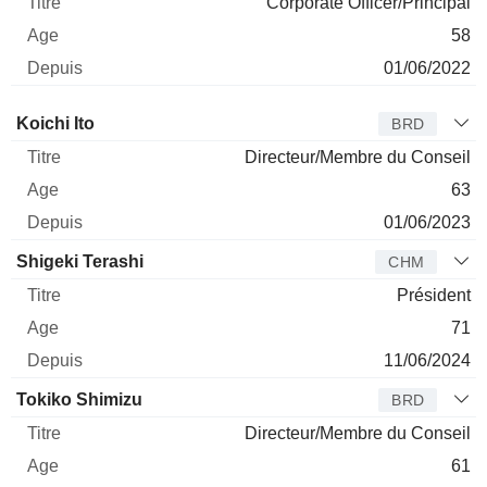
Corporate Officer/Principal
58
01/06/2022
Administrateur
Titre
Age
Depuis
Koichi Ito
BRD
Directeur/Membre du Conseil
63
01/06/2023
Shigeki Terashi
CHM
Président
71
11/06/2024
Tokiko Shimizu
BRD
Directeur/Membre du Conseil
61