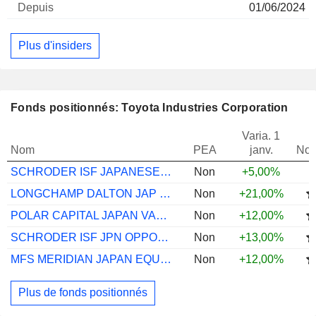
01/06/2024
Plus d'insiders
Fonds positionnés: Toyota Industries Corporation
Varia. 1
Nom
PEA
janv.
Not
SCHRODER ISF JAPANESE EQ A ACC JPY
Non
+5,00%
LONGCHAMP DALTON JAP LNG UCITS I2UH
Non
+21,00%
POLAR CAPITAL JAPAN VALUE S
Non
+12,00%
SCHRODER ISF JPN OPPORTS C ACC JPY
Non
+13,00%
MFS MERIDIAN JAPAN EQUITY I1 USD
Non
+12,00%
Plus de fonds positionnés