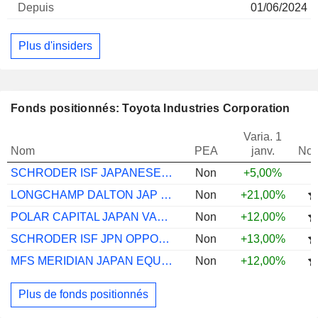
01/06/2024
Plus d'insiders
Fonds positionnés: Toyota Industries Corporation
Varia. 1
Nom
PEA
janv.
Not
SCHRODER ISF JAPANESE EQ A ACC JPY
Non
+5,00%
LONGCHAMP DALTON JAP LNG UCITS I2UH
Non
+21,00%
POLAR CAPITAL JAPAN VALUE S
Non
+12,00%
SCHRODER ISF JPN OPPORTS C ACC JPY
Non
+13,00%
MFS MERIDIAN JAPAN EQUITY I1 USD
Non
+12,00%
Plus de fonds positionnés