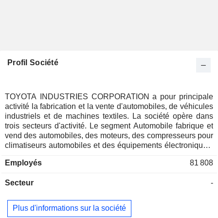
Profil Société
TOYOTA INDUSTRIES CORPORATION a pour principale
activité la fabrication et la vente d'automobiles, de véhicules
industriels et de machines textiles. La société opère dans
trois secteurs d'activité. Le segment Automobile fabrique et
vend des automobiles, des moteurs, des compresseurs pour
climatiseurs automobiles et des équipements électroniques,
entre autres. Le segment des véhicules industriels fournit
Employés
81 808
des chariots élévateurs à fourche, des équipements
d'entrepôt, des entrepôts automatiques, des véhicules pour
Secteur
-
le travail en hauteur, des solutions logistiques et des
activités de financement des ventes. Le segment des
machines textiles propose des machines à tisser et des
Plus d'informations sur la société
machines à filer, ainsi que des équipements de mesure de la