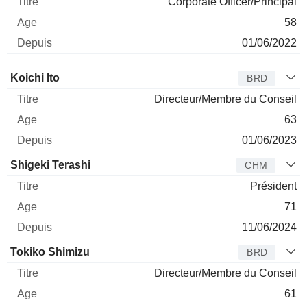
Corporate Officer/Principal
58
01/06/2022
Administrateur
Titre
Age
Depuis
Koichi Ito
BRD
Directeur/Membre du Conseil
63
01/06/2023
Shigeki Terashi
CHM
Président
71
11/06/2024
Tokiko Shimizu
BRD
Directeur/Membre du Conseil
61