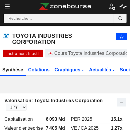
-.-
TOYOTA INDUSTRIES CORPORATION
20 450,00
¥
-
%
TOYOTA INDUSTRIES
CORPORATION
Cours Toyota Industries Corporati
Instrument Inactif
Synthèse
Cotations
Graphiques
Actualités
Soci
Valorisation: Toyota Industries Corporation
Capitalisation
6 093 Md
PER 2025
15,1x
Valeur d'entreprise
7 405 Md
VE / CA 2025
1,27x