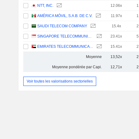
NTT, INC.
12.06x
1
AMÉRICA MÓVIL, S.A.B. DE C.V.
11.97x
1
SAUDI TELECOM COMPANY
15.4x
2
SINGAPORE TELECOMMUNICATIONS LIMITED
23.41x
5
EMIRATES TELECOMMUNICATIONS GROUP COMPANY
15.41x
2
Moyenne
13,52x
2
Moyenne pondérée par Capi.
12,71x
2
Voir toutes les valorisations sectorielles