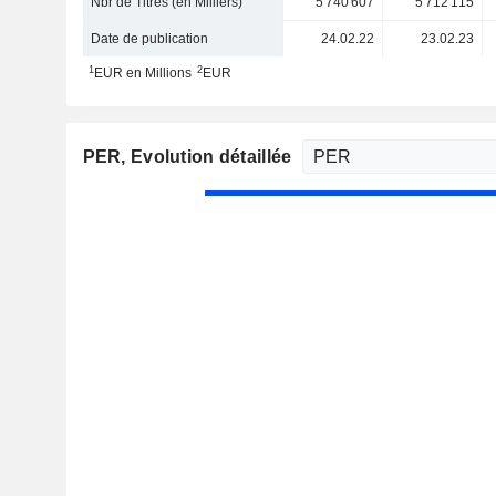
Nbr de Titres (en Milliers)
5 740 607
5 712 115
Date de publication
24.02.22
23.02.23
1
2
EUR en Millions
EUR
PER
, Evolution détaillée