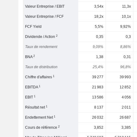
Valeur Entreprise / EBIT
3,54x
11,3x
Valeur Entreprise / FCF
18,2x
10,1x
FCF Yield
5,5%
9,92%
2
Dividende / Action
0,35
0,3
Taux de rendement
9,09%
8,86%
2
BNA
1,38
0,31
Taux de distribution
25,4%
96,8%
1
Chiffre d'affaires
39 277
39 993
1
EBITDA
21 983
12 852
1
EBIT
13 586
4 056
1
Résultat net
8 137
2 011
1
Endettement Net
26 032
26 687
2
Cours de référence
3,852
3,385