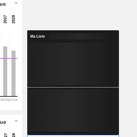
que
9,66x
19,8x
5,05%
Ma Liste
0,2096
5,67%
0,4488
46,7%
34 490
12 454
5 272
2 495
30 143
que
3,696