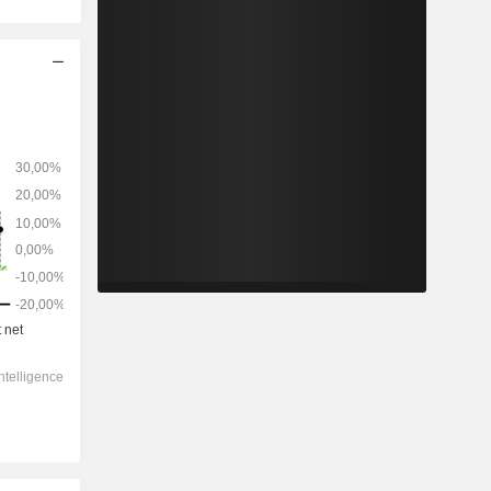
2028
-
-
50 945
-1,66%
8,24x
0,64x
0,95x
0,6x
1,48x
4,09x