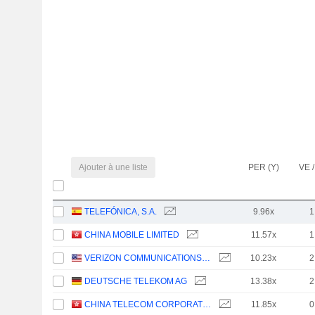
Ajouter à une liste
PER (Y)
VE /
TELEFÓNICA, S.A.
9.96x
1
CHINA MOBILE LIMITED
11.57x
1
VERIZON COMMUNICATIONS, INC.
10.23x
2
DEUTSCHE TELEKOM AG
13.38x
2
CHINA TELECOM CORPORATION LIMITED
11.85x
0