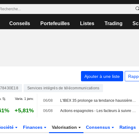
Conseils
Portefeuilles
Listes
Trading
Sc
Ajouter à une liste
Rapp
78430E18
Services intégrés de télécommunications
. 5j.
Varia. 1 janv.
06/08
L'IBEX 35 prolonge sa tendance haussière dans l'espoir d'un accord entre les États-Unis et l'Iran
61%
+5,81%
06/08
Actions espagnoles - Les facteurs à suivre le 6 août
Société
Finances
Valorisation
Consensus
Ratings