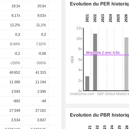
Evolution du PER histori
18,3x
20,6x
12,1x
11x
10,1x
8,17x
9,02x
11,8x
16,7x
21,8x
12,2%
11,1%
8,48%
5,99%
4,59%
0,3
0,3
0,3
0,15
0,1712
8,49%
7,62%
8,59%
4,06%
4,63%
-0,2
-0,06
-0,81
0,363
0,413
-150%
-500%
-37%
41,3%
41,4%
40 652
41 315
35 120
33 408
34 006
11 390
11 194
11 918
11 878
12 258
2 593
2 395
4 554
4 781
5 116
-892
-49
-4 318
2 259
2 383
27 349
27 161
35 357
31 643
31 005
Evolution du PBR histori
3,534
3,937
3,493
3,696
3,696