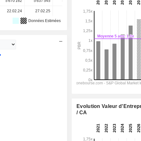
5 670 162
5 637 545
5 637 918
5 628 254
-
22.02.24
27.02.25
24.02.26
-
-
Données Estimées
Evolution Valeur d'Entrep
/ CA