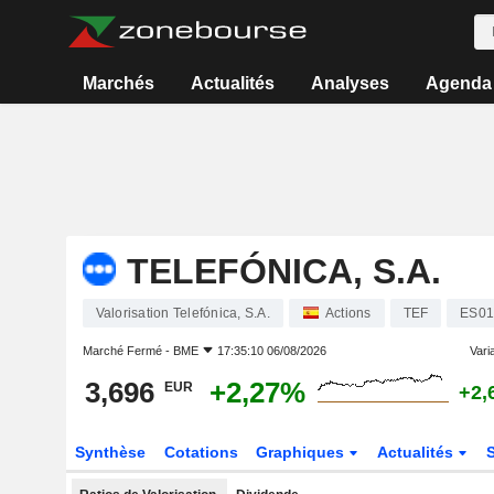
Marchés
Actualités
Analyses
Agenda
TELEFÓNICA, S.A.
Valorisation Telefónica, S.A.
Actions
TEF
ES01
Marché Fermé -
BME
17:35:10 06/08/2026
Varia
3,696
+2,27%
EUR
+2,
Synthèse
Cotations
Graphiques
Actualités