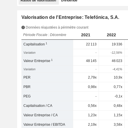
Ratios de Valorisation
Dividende
Valorisation de l'Entreprise: Telefónica, S.A.
Données réajustées à périmètre courant
2021
2022
Période Fiscale : Décembre
1
Capitalisation
22 113
19 336
Variation
-
-12,56%
1
Valeur Entreprise
48 145
46 023
Variation
-
-4,41%
PER
2,79x
10,9x
PBR
0,98x
0,77x
PEG
-
-0,1x
Capitalisation / CA
0,56x
0,48x
Valeur Entreprise / CA
1,23x
1,15x
Valeur Entreprise / EBITDA
2,19x
3,58x