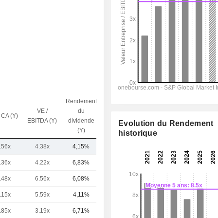
Rendement
VE /
du
 CA (Y)
Capi.($)
EBITDA (Y)
dividende
Evolution du Rendement
(Y)
historique
.56x
4.38x
4,15%
23,97 Md
.36x
4.22x
6,83%
231 Md
.48x
6.56x
6,08%
195 Md
.15x
5.59x
4,11%
161 Md
.85x
3.19x
6,71%
80,49 Md