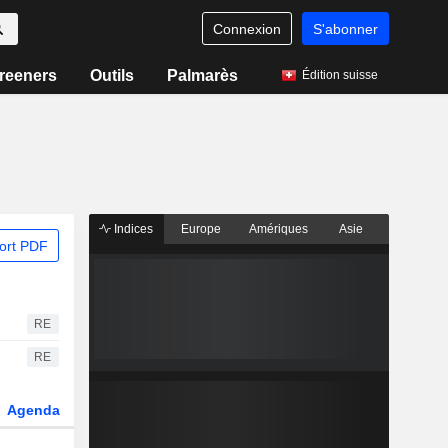
Connexion
S'abonner
reeners
Outils
Palmarès
Édition suisse
Indices
Europe
Amériques
Asie
ort PDF
RE
RE
Agenda
Secteur
Dérivés
Fonds et ETFs