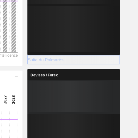
Suite du Palmarès
Devises / Forex