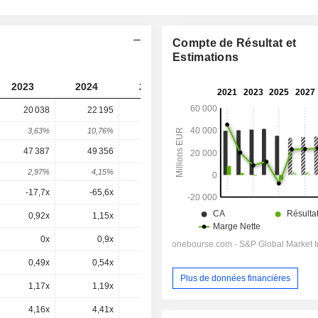
Compte de Résultat et
Estimations
2023
2024
2025
2026
2027
20 038
22 195
19 693
20 802
-
3,63%
10,76%
-11,27%
5,63%
-
47 387
49 356
55 050
52 445
51 807
2,97%
4,15%
11,54%
-4,73%
-1,22%
-17,7x
-65,6x
-4,31x
10,2x
8,95x
0,92x
1,15x
1,38x
1,54x
0,66x
0x
0,9x
-0x
-0x
0,6x
0,49x
0,54x
0,56x
0,62x
0,61x
Plus de données financières
1,17x
1,19x
1,57x
1,57x
1,52x
4,16x
4,41x
4,62x
4,42x
4,23x