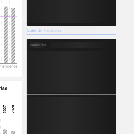
Suite du Palmarès
Palmarès
rise