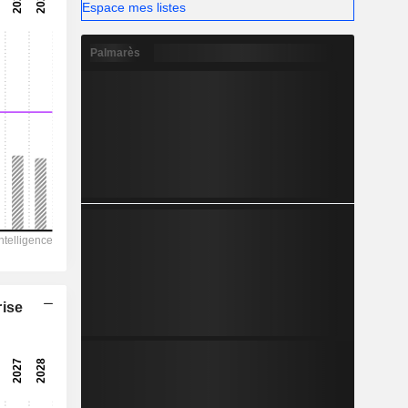
-
Espace mes listes
-
Palmarès
rise