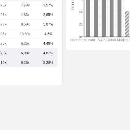
.75x
7.49x
3,57%
79,41 Md
.91x
4.83x
2,65%
71,87 Md
.73x
8.58x
5,07%
57,69 Md
.26x
18.69x
4,6%
55,2 Md
.75x
6.26x
4,48%
49,68 Md
,28x
6,98x
4,82%
100,59 Md
,10x
6,26x
5,28%