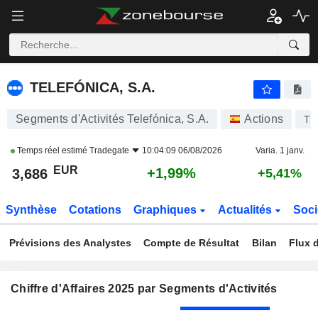
TELEFÓNICA, S.A.
3,686
€
+1,99%
TELEFÓNICA, S.A.
Segments d'Activités Telefónica, S.A.
Actions
TE
Temps réel estimé
Tradegate
10:04:09 06/08/2026
Varia. 1 janv.
EUR
+1,99%
3,686
+5,41%
Synthèse
Cotations
Graphiques
Actualités
Soci
Prévisions des Analystes
Compte de Résultat
Bilan
Flux d
Chiffre d'Affaires 2025 par Segments d'Activités