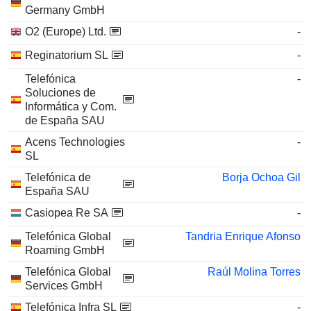
Germany GmbH
O2 (Europe) Ltd.
-
Reginatorium SL
-
Telefónica
-
Soluciones de
Informática y Com.
de España SAU
Acens Technologies
-
SL
Telefónica de
Borja Ochoa Gil
España SAU
Casiopea Re SA
-
Telefónica Global
Tandria Enrique Afonso
Roaming GmbH
Telefónica Global
Raúl Molina Torres
Services GmbH
Telefónica Infra SL
-