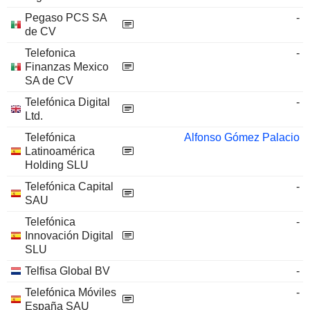
Pegaso PCS SA
-
de CV
Telefonica
-
Finanzas Mexico
SA de CV
Telefónica Digital
-
Ltd.
Telefónica
Alfonso Gómez Palacio
Latinoamérica
Holding SLU
Telefónica Capital
-
SAU
Telefónica
-
Innovación Digital
SLU
Telfisa Global BV
-
Telefónica Móviles
-
España SAU