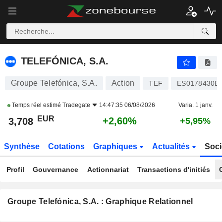
TELEFÓNICA, S.A.
3,708
€
+2,60%
TELEFÓNICA, S.A.
Groupe Telefónica, S.A.
Action
TEF
ES0178430E
Temps réel estimé
Tradegate
14:47:35 06/08/2026
Varia. 1 janv.
EUR
+2,60%
3,708
+5,95%
Synthèse
Cotations
Graphiques
Actualités
Soci
Profil
Gouvernance
Actionnariat
Transactions d'initiés
Groupe Telefónica, S.A. : Graphique Relationnel