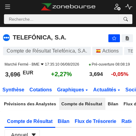
TELEFÓNICA, S.A.
3,696
€
+2,27%
TELEFÓNICA, S.A.
Compte de Résultat Telefónica, S.A.
Actions
TE
Marché Fermé -
BME
17:35:10 06/08/2026
Pré-ouverture
08:08:19
EUR
+2,27%
3,696
3,694
-0,05%
Synthèse
Cotations
Graphiques
Actualités
Soci
Prévisions des Analystes
Compte de Résultat
Bilan
Flux d
Compte de Résultat
Bilan
Flux de Trésorerie
Ratios
Annuel