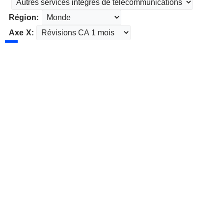
Région:
Axe X: