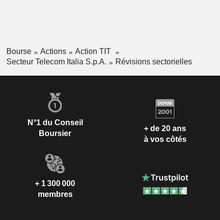
Bourse
Actions
Action TIT
Secteur Telecom Italia S.p.A.
Révisions sectorielles
N°1 du Conseil
+ de 20 ans
Boursier
à vos côtés
+ 1 300 000
membres