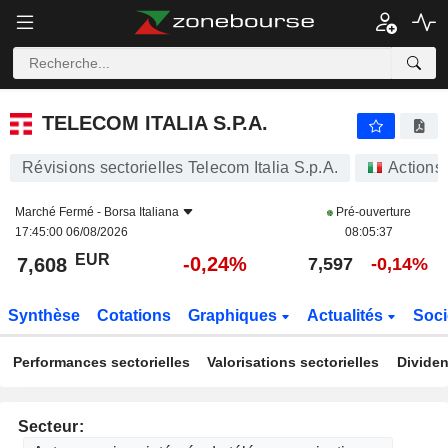
TELECOM ITALIA S.P.A.
7,608
€
-0,24%
TELECOM ITALIA S.P.A.
Révisions sectorielles Telecom Italia S.p.A.
Actions
Marché Fermé -
Borsa Italiana
Pré-ouverture
17:45:00 06/08/2026
08:05:37
EUR
-0,24%
7,608
7,597
-0,14%
Synthèse
Cotations
Graphiques
Actualités
Soci
Performances sectorielles
Valorisations sectorielles
Dividen
Secteur: