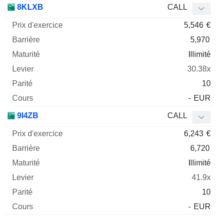
8KLXB
CALL
5,546
€
5,970
Illimité
30.38x
10
-
EUR
9I4ZB
CALL
6,243
€
6,720
Illimité
41.9x
10
-
EUR