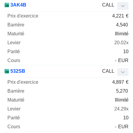
Prix
3AK4B
CALL
d'exercice
Barrière
Maturité
Elasticité
4,221
€
Mnemo
Type
Parit
4,540
Illimité
20.02x
10
-
EUR
532SB
CALL
4,897
€
5,270
Illimité
24.29x
10
-
EUR