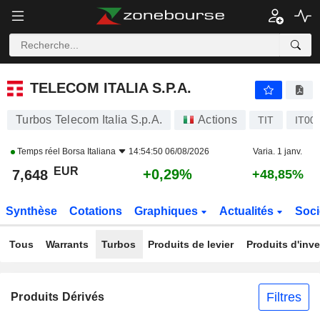
TELECOM ITALIA S.P.A.
7,648
€
+0,29%
TELECOM ITALIA S.P.A.
Turbos Telecom Italia S.p.A.
Actions
TIT
IT00
Temps réel
Borsa Italiana
14:54:50 06/08/2026
Varia. 1 janv.
EUR
+0,29%
7,648
+48,85%
Synthèse
Cotations
Graphiques
Actualités
Soci
Tous
Warrants
Turbos
Produits de levier
Produits d'inv
Filtres
Produits Dérivés