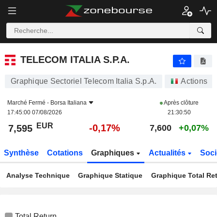
TELECOM ITALIA S.P.A.
7,595
€
-0,17%
TELECOM ITALIA S.P.A.
Graphique Sectoriel Telecom Italia S.p.A.
Actions
Marché Fermé -
Borsa Italiana
Après clôture
17:45:00 07/08/2026
21:30:50
EUR
-0,17%
7,595
7,600
+0,07%
Synthèse
Cotations
Graphiques
Actualités
Soci
Analyse Technique
Graphique Statique
Graphique Total Re
Total Return