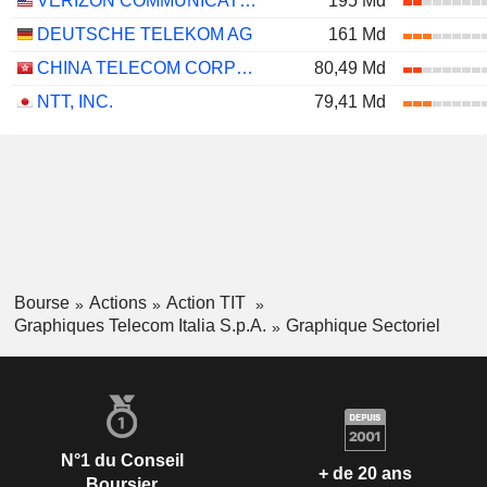
VERIZON COMMUNICATIONS, INC.
195 Md
DEUTSCHE TELEKOM AG
161 Md
CHINA TELECOM CORPORATION LIMITED
80,49 Md
NTT, INC.
79,41 Md
Bourse
Actions
Action TIT
Graphiques Telecom Italia S.p.A.
Graphique Sectoriel
N°1 du Conseil
+ de 20 ans
Boursier