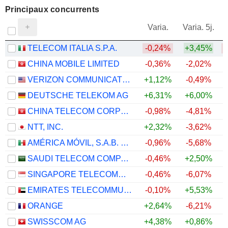
Principaux concurrents
V
Varia.
Varia. 5j.
TELECOM ITALIA S.P.A.
-0,24%
+3,45%
CHINA MOBILE LIMITED
-0,36%
-2,02%
VERIZON COMMUNICATIONS, INC.
+1,12%
-0,49%
+
DEUTSCHE TELEKOM AG
+6,31%
+6,00%
+
CHINA TELECOM CORPORATION LIMITED
-0,98%
-4,81%
NTT, INC.
+2,32%
-3,62%
AMÉRICA MÓVIL, S.A.B. DE C.V.
-0,96%
-5,68%
SAUDI TELECOM COMPANY
-0,46%
+2,50%
SINGAPORE TELECOMMUNICATIONS LIMITED
-0,46%
-6,07%
EMIRATES TELECOMMUNICATIONS GROUP COMPANY
-0,10%
+5,53%
ORANGE
+2,64%
-6,21%
SWISSCOM AG
+4,38%
+0,86%