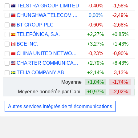
TELSTRA GROUP LIMITED
-0,40%
-1,58%
CHUNGHWA TELECOM CO., LTD.
0,00%
-2,49%
BT GROUP PLC
-0,60%
-2,68%
TELEFÓNICA, S.A.
+2,27%
+0,85%
BCE INC.
+3,27%
+1,43%
CHINA UNITED NETWORK COMMUNICATIONS LIMITED
-0,23%
-0,90%
CHARTER COMMUNICATIONS, INC.
+2,79%
+8,43%
+
TELIA COMPANY AB
+2,14%
-3,13%
Moyenne
+1,04%
-1,74%
Moyenne pondérée par Capi.
+0,97%
-2,02%
Autres services intégrés de télécommunications