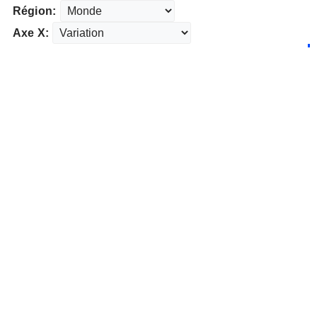
Région:
Axe X: