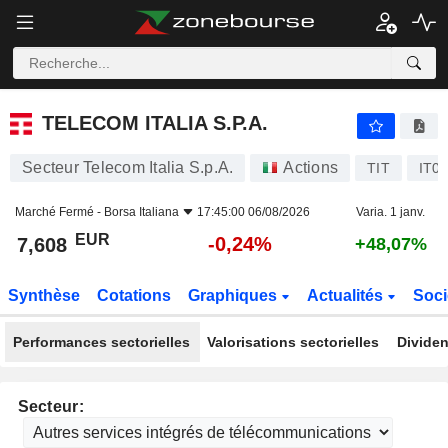
TELECOM ITALIA S.P.A.
7,608
€
-0,24%
TELECOM ITALIA S.P.A.
Secteur Telecom Italia S.p.A.
Actions
TIT
IT0
Marché Fermé -
Borsa Italiana
17:45:00 06/08/2026
Varia. 1 janv.
EUR
-0,24%
7,608
+48,07%
Synthèse
Cotations
Graphiques
Actualités
Soci
Performances sectorielles
Valorisations sectorielles
Dividen
Secteur: