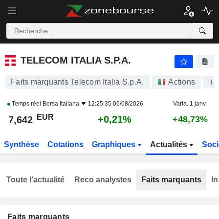
TELECOM ITALIA S.P.A.
7,642
€
+0,21%
TELECOM ITALIA S.P.A.
Faits marquants Telecom Italia S.p.A.
Actions
TI
Temps réel
Borsa Italiana
12:25:35 06/08/2026
Varia. 1 janv.
EUR
+0,21%
7,642
+48,73%
Synthèse
Cotations
Graphiques
Actualités
Soci
Toute l'actualité
Reco analystes
Faits marquants
In
Faits marquants