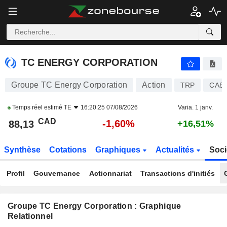
TC ENERGY CORPORATION
88,13
$
-1,60%
TC ENERGY CORPORATION
Groupe TC Energy Corporation
Action
TRP
CA87
Temps réel estimé
TE
16:20:25 07/08/2026
Varia. 1 janv.
CAD
-1,60%
88,13
+16,51%
Synthèse
Cotations
Graphiques
Actualités
Soci
Profil
Gouvernance
Actionnariat
Transactions d'initiés
Groupe TC Energy Corporation : Graphique
Relationnel