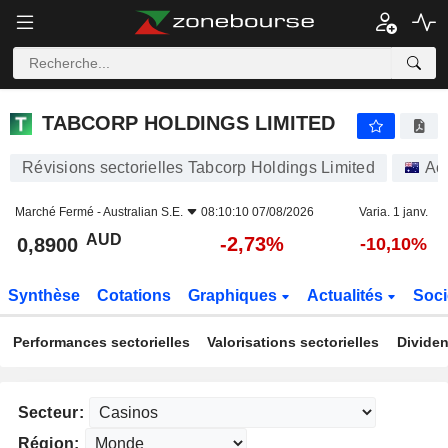
TABCORP HOLDINGS LIMITED
0,8900
$
-2,73%
TABCORP HOLDINGS LIMITED
Révisions sectorielles Tabcorp Holdings Limited
Ac
Marché Fermé -
Australian S.E.
08:10:10 07/08/2026
Varia. 1 janv.
AUD
-2,73%
0,8900
-10,10%
Synthèse
Cotations
Graphiques
Actualités
Soci
Performances sectorielles
Valorisations sectorielles
Dividen
Secteur:
Région: