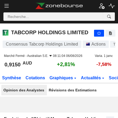
TABCORP HOLDINGS LIMITED
0,9150
$
+2,81%
TABCORP HOLDINGS LIMITED
Consensus Tabcorp Holdings Limited
Actions
T
Marché Fermé -
Australian S.E.
08:11:04 06/08/2026
Varia. 1 janv.
AUD
+2,81%
0,9150
-7,58%
Synthèse
Cotations
Graphiques
Actualités
Soci
Opinion des Analystes
Révisions des Estimations