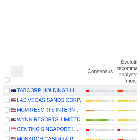
Évolutio
recomman
Consensus
analystes
mois
TABCORP HOLDINGS LIMITED
LAS VEGAS SANDS CORP.
MGM RESORTS INTERNATIONAL
WYNN RESORTS, LIMITED
GENTING SINGAPORE LIMITED
MONARCH CASINO & RESORT, INC.