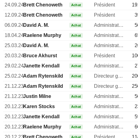
24.09.24
Brett Chenoweth
Président
19
Achat
12.09.24
Brett Chenoweth
Président
3
Achat
06.09.24
David A. M.
Administrateur
5
Achat
18.04.24
Raelene Murphy
Administrateur
6
Achat
25.03.24
David A. M.
Administrateur
2
Achat
20.03.24
Bruce Akhurst
Président
10
Achat
29.02.24
Janette Kendall
Administrateur
2
Achat
25.02.24
Adam Rytenskild
Directeur general
20
Achat
21.12.23
Adam Rytenskild
Directeur general
25
Achat
21.12.23
Justin Milne
Administrateur
5
Achat
20.12.23
Karen Stocks
Administrateur
2
Achat
20.12.23
Janette Kendall
Administrateur
5
Achat
20.12.23
Raelene Murphy
Administrateur
6
Achat
20.12.23
Brett Chenoweth
Président
11
Achat