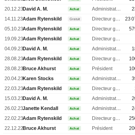
20.12.23
David A. M.
Administrateur
2
Achat
14.11.23
Adam Rytenskild
Directeur general
23 0
Gratuit
05.10.23
Adam Rytenskild
Directeur general
57
Achat
19.09.23
Adam Rytenskild
Directeur general
Achat
04.09.23
David A. M.
Administrateur
1
Achat
28.08.23
Adam Rytenskild
Directeur general
10
Achat
28.08.23
Bruce Akhurst
Président
10
Achat
20.04.23
Karen Stocks
Administrateur
3
Achat
22.03.23
Adam Rytenskild
Directeur general
Achat
15.03.23
David A. M.
Administrateur
2
Achat
26.02.23
Janette Kendall
Administrateur
2
Achat
22.02.23
Adam Rytenskild
Directeur general
25
Achat
22.12.22
Bruce Akhurst
Président
20
Achat