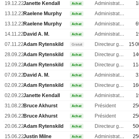
19.12.22
Janette Kendall
Administrateur
1
Achat
13.12.22
Raelene Murphy
Administrateur
Achat
13.12.22
Raelene Murphy
Administrateur
6
Achat
14.11.22
David A. M.
Administrateur
1
Achat
07.11.22
Adam Rytenskild
Directeur general
15 0
Gratuit
28.09.22
Adam Rytenskild
Directeur general
14
Achat
12.09.22
Adam Rytenskild
Directeur general
11
Achat
07.09.22
David A. M.
Administrateur
3
Achat
02.09.22
Adam Rytenskild
Directeur general
16
Achat
02.09.22
Janette Kendall
Administrateur
1
Achat
31.08.22
Bruce Akhurst
Président
25
Achat
29.06.22
Bruce Akhurst
Président
25
Achat
20.06.22
Adam Rytenskild
Directeur general
50
Achat
15.06.22
Justin Milne
Administrateur
25
Achat