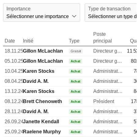
Importance
Type de transaction
Sélectionner une importance
Sélectionner un type d
Poste
Date
Initié
Type
principal
Qua
18.11.25
Gillon McLachlan
Directeur general
11 5
Gratuit
05.10.25
Gillon McLachlan
Directeur general
80
Achat
10.04.25
Karen Stocks
Administrateur
7
Achat
08.04.25
David A. M.
Administrateur
3
Achat
13.12.24
Karen Stocks
Administrateur
8
Achat
08.12.24
Brett Chenoweth
Président
17
Achat
28.11.24
David A. M.
Administrateur
3
Achat
26.09.24
Janette Kendall
Administrateur
5
Achat
25.09.24
Raelene Murphy
Administrateur
5
Achat