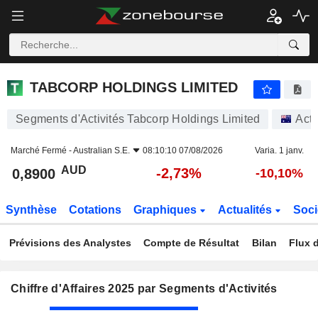
TABCORP HOLDINGS LIMITED
0,8900
$
-2,73%
TABCORP HOLDINGS LIMITED
Segments d'Activités Tabcorp Holdings Limited
Acti
Marché Fermé -
Australian S.E.
08:10:10 07/08/2026
Varia. 1 janv.
AUD
-2,73%
0,8900
-10,10%
Synthèse
Cotations
Graphiques
Actualités
Soci
Prévisions des Analystes
Compte de Résultat
Bilan
Flux d
Chiffre d'Affaires 2025 par Segments d'Activités