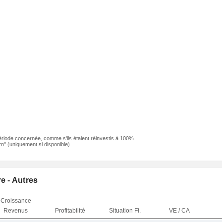
ériode concernée, comme s'ils étaient réinvestis à 100%.
n" (uniquement si disponible)
re - Autres
Croissance
Revenus
Profitabilité
Situation Fi.
VE / CA