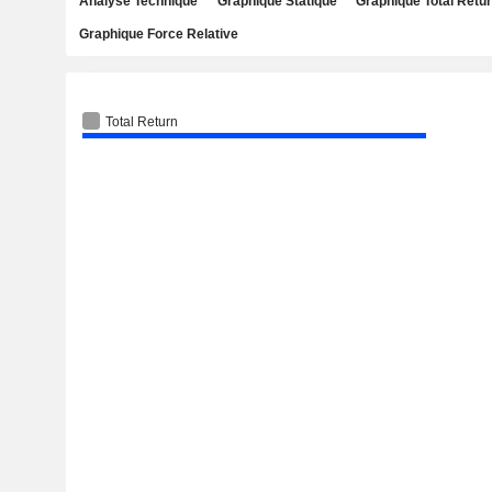
Analyse Technique
Graphique Statique
Graphique Total Retu
Graphique Force Relative
Total Return