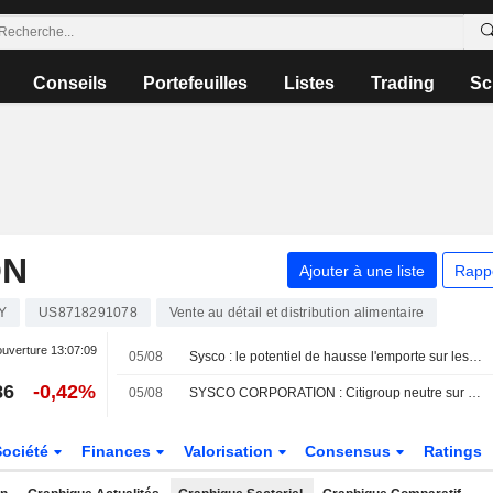
Conseils
Portefeuilles
Listes
Trading
Sc
ON
Ajouter à une liste
Rapp
Y
US8718291078
Vente au détail et distribution alimentaire
ouverture
13:07:09
05/08
Sysco : le potentiel de hausse l'emporte sur les risques selon UBS
86
-0,42%
05/08
SYSCO CORPORATION : Citigroup neutre sur le dossier
Société
Finances
Valorisation
Consensus
Ratings