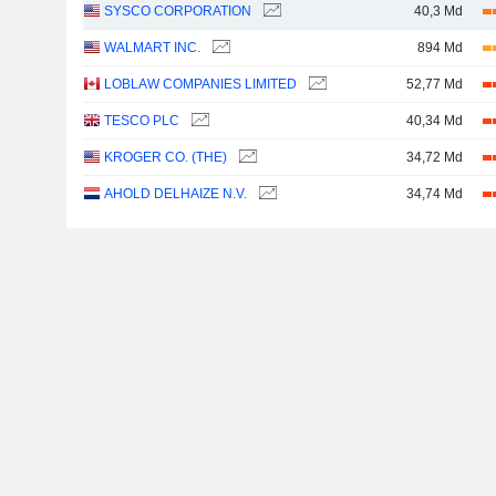
SYSCO CORPORATION
40,3 Md
WALMART INC.
894 Md
LOBLAW COMPANIES LIMITED
52,77 Md
TESCO PLC
40,34 Md
KROGER CO. (THE)
34,72 Md
AHOLD DELHAIZE N.V.
34,74 Md