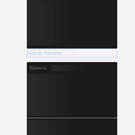
Suite du Palmarès
Palmarès