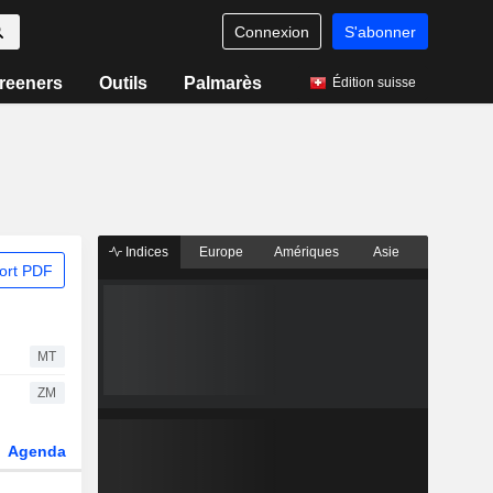
Connexion
S'abonner
reeners
Outils
Palmarès
Édition suisse
Indices
Europe
Amériques
Asie
ort PDF
MT
ZM
Agenda
Secteur
Dérivés
Fonds et ETFs