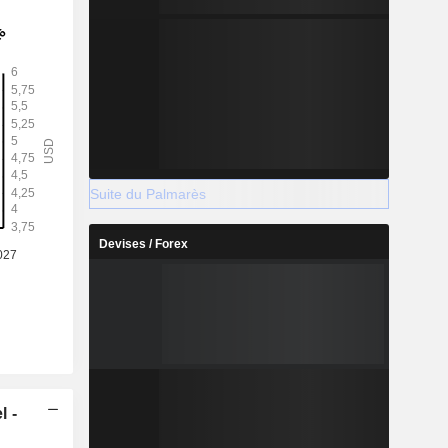
Suite du Palmarès
Devises / Forex
l -