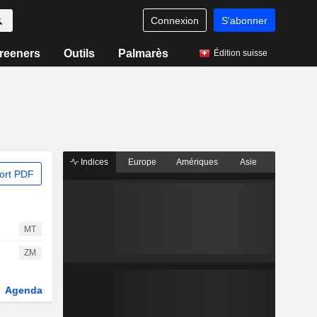
Connexion
S'abonner
reeners
Outils
Palmarès
Édition suisse
Indices
Europe
Amériques
Asie
ort PDF
MT
ZM
Agenda
Secteur
Dérivés
Fonds et ETFs