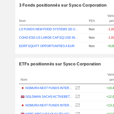
3
Fonds positionnés sur Sysco Corporation
Varia
Nom
PEA
jan
LO FUNDS NEW FOOD SYSTEMS SD USD MA
Non
-1,
COHO ESG US LARGE CAP EQ USD INSTL ACC
Non
-1,
EDRF EQUITY OPPORTUNITIES A EUR
Non
+9,
ETFs positionnés sur Sysco Corporation
Varia
Nom
jan
NOMURA NEXT FUNDS INTERNATIONAL EQUITY MSCI-KOKUSAI (YEN-HEDGED) ETF - JPY
+10,
GOLDMAN SACHS ACTIVEBETA PARIS-ALIGNED SUSTAINABLE US LARGE CAP EQUITY UCITS ETF - USD
+12,
NOMURA NEXT FUNDS INTERNATIONAL EQUITY MSCI-KOKUSAI (UNHEDGED) ETF - JPY
+13,