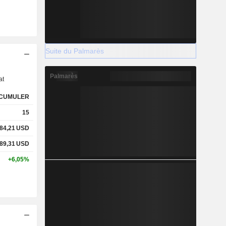
Suite du Palmarès
s
Palmarès
at
CUMULER
15
84,21
USD
89,31
USD
+6,05%