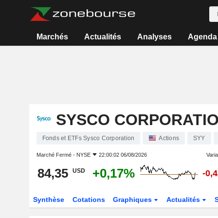
Marchés
Actualités
Analyses
Agenda
SYSCO CORPORATI
Fonds et ETFs Sysco Corporation
Actions
SYY
Marché Fermé -
NYSE
22:00:02 06/08/2026
Varia
84,35
+0,17%
USD
-0,
Synthèse
Cotations
Graphiques
Actualités