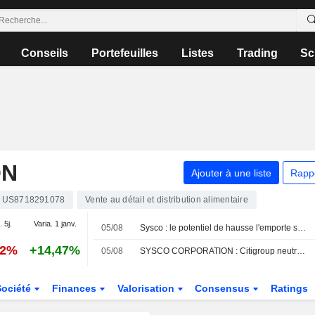
Conseils
Portefeuilles
Listes
Trading
Sc
ON
Ajouter à une liste
Rapp
US8718291078
Vente au détail et distribution alimentaire
. 5j.
Varia. 1 janv.
05/08
Sysco : le potentiel de hausse l'emporte sur les risques selon UBS
42%
+14,47%
05/08
SYSCO CORPORATION : Citigroup neutre sur le dossier
Société
Finances
Valorisation
Consensus
Ratings