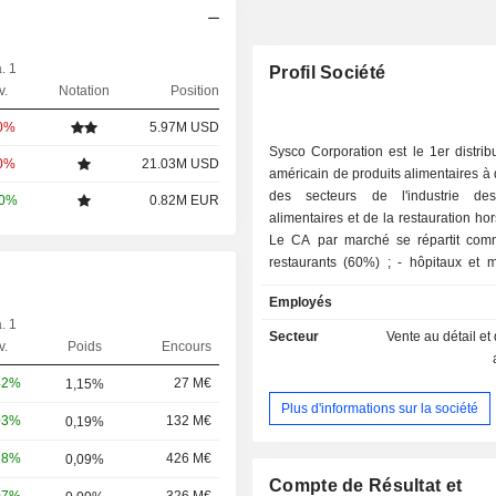
. 1
Profil Société
v.
Notation
Position
00%
5.97M USD
Sysco Corporation est le 1er distrib
00%
21.03M USD
américain de produits alimentaires à 
des secteurs de l'industrie des
00%
0.82M EUR
alimentaires et de la restauration hor
Le CA par marché se répartit comme
restaurants (60%) ; - hôpitaux et maisons de
repos (8%) ; - écoles, universités et
Employés
organisations gouvernementales (8%) ; - hô
. 1
et motels (7%) ; - autres (17%). Le CA par
Secteur
Vente au détail et 
v.
Poids
Encours
famille de produits se ventile entre p
et en conserves (19%), viandes f
42%
27 M€
1,15%
surgelées (18%), fruits et légumes 
Plus d'informations sur la société
produits de boulangerie (15%), produi
03%
132 M€
0,19%
(11%), volailles (10%), produits f
18%
426 M€
0,09%
papier et produits jetables (4%), boi
poissons (3%) et autres (8%). Au 28 juin 2025,
Compte de Résultat et