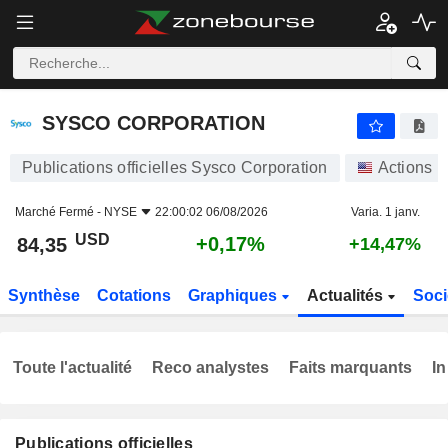
SYSCO CORPORATION
84,35
$
+0,17%
SYSCO CORPORATION
Publications officielles Sysco Corporation
Actions
Marché Fermé -
NYSE
22:00:02 06/08/2026
Varia. 1 janv.
USD
+0,17%
84,35
+14,47%
Synthèse
Cotations
Graphiques
Actualités
Soci
Toute l'actualité
Reco analystes
Faits marquants
In
Publications officielles