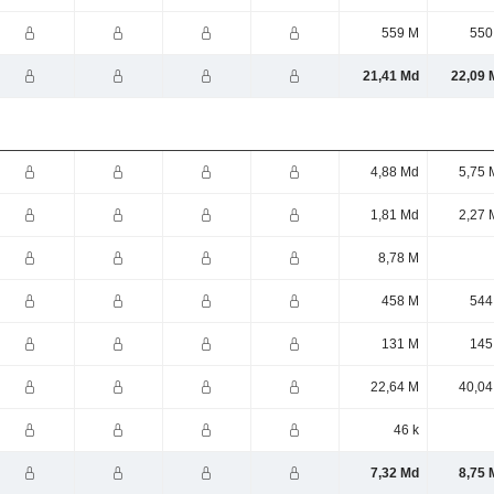
559 M
550
21,41 Md
22,09 
4,88 Md
5,75 
1,81 Md
2,27 
8,78 M
458 M
544
131 M
145
22,64 M
40,04
46 k
7,32 Md
8,75 