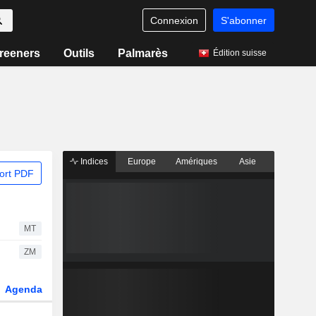
Connexion
S'abonner
reeners
Outils
Palmarès
Édition suisse
Indices
Europe
Amériques
Asie
ort PDF
MT
ZM
Agenda
Secteur
Dérivés
Fonds et ETFs