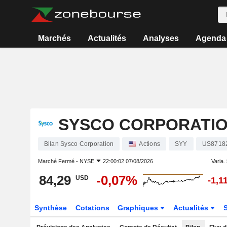
Marchés
Actualités
Analyses
Agenda
SYSCO CORPORATI
Bilan Sysco Corporation
Actions
SYY
US8718
Marché Fermé -
NYSE
22:00:02 07/08/2026
Varia. 
84,29
-0,07%
USD
-1,1
Synthèse
Cotations
Graphiques
Actualités