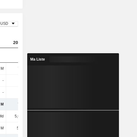
USD
2023
2024
2025
Ma Liste
 M
745 M
696 M
1,07 Md
-
-
-
-
-
-
-
-
 M
745 M
696 M
1,07 Md
Md
5,09 Md
5,32 Md
5,5 Md
 M
5,82 M
22 M
4 M