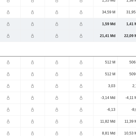
1,55 Md
1,38 
34,59 M
31,95
1,59 Md
1,41 
21,41 Md
22,09 
512 M
506
512 M
509
3,03
2,
-3,14 Md
-4,11
-6,13
-8
11,82 Md
11,39 
8,81 Md
10,53 