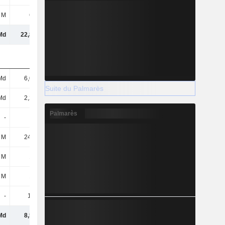
 M
640 M
662 M
752 M
Md
22,82 Md
24,92 Md
26,77 Md
Md
6,03 Md
6,29 Md
6,51 Md
Suite du Palmarès
Md
2,25 Md
2,22 Md
2,26 Md
Palmarès
-
-
-
-
 M
24,62 M
416 M
885 M
 M
137 M
179 M
201 M
 M
102 M
131 M
51 M
-
1,26 M
5 M
9 M
Md
8,54 Md
9,24 Md
9,92 Md