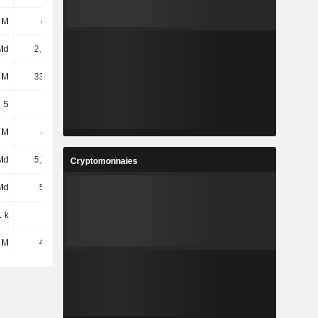
 M
439 M
532 M
543 M
Md
2,14 Md
2,66 Md
2,84 Md
 M
33,21 M
31 M
27 M
5
5
5
5
 M
493 M
490 M
492 M
Md
5,77 Md
5,98 Md
6,22 Md
Cryptomonnaies
Md
5,8 Md
6,56 Md
7,26 Md
1 k
72 k
76 k
75 k
 M
45,6 M
54 M
17 M