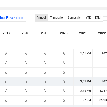
ios Financiers
Annuel
Trimestriel
Semestriel
YTD
LTM
2017
2018
2019
2020
2021
2022
3,01 Md
867
-
-
3,01 Md
867
3,78 Md
4,84 
8,76 M
35,93