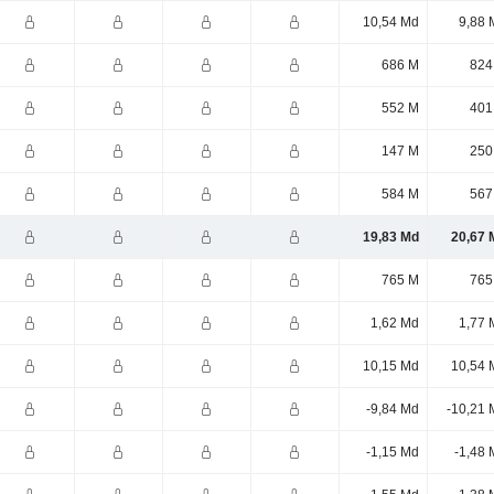
10,54 Md
9,88 
686 M
824
552 M
401
147 M
250
584 M
567
19,83 Md
20,67 
765 M
765
1,62 Md
1,77 
10,15 Md
10,54 
-9,84 Md
-10,21 
-1,15 Md
-1,48 