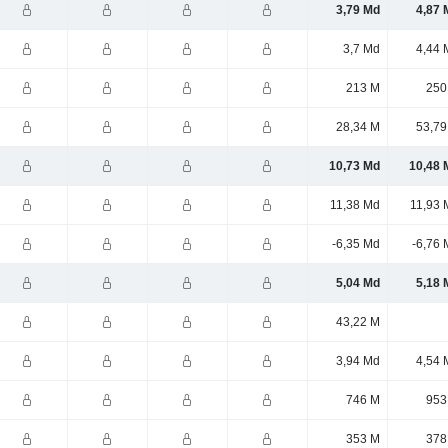
3,79 Md
4,87 
3,7 Md
4,44 
213 M
250
28,34 M
53,79
10,73 Md
10,48 
11,38 Md
11,93 
-6,35 Md
-6,76 
5,04 Md
5,18 
43,22 M
3,94 Md
4,54 
746 M
953
353 M
378