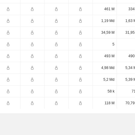
461 M
334
1,19 Md
1,63 
34,59 M
31,95
5
493 M
490
4,98 Md
5,34 
5,2 Md
5,39 
58 k
7
118 M
70,79