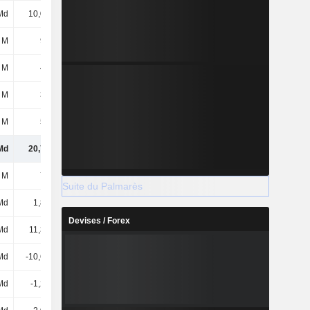
Md
10,09 Md
11,21 Md
11,97 Md
 M
916 M
1,14 Md
1,44 Md
 M
415 M
498 M
509 M
 M
303 M
345 M
345 M
 M
517 M
591 M
738 M
Md
20,78 Md
23,03 Md
24,92 Md
 M
765 M
765 M
765 M
Suite du Palmarès
Md
1,81 Md
1,91 Md
1,99 Md
Devises / Forex
Md
11,31 Md
12,26 Md
13,06 Md
Md
-10,63 Md
-11,73 Md
-12,88 Md
Md
-1,25 Md
-1,34 Md
-1,1 Md