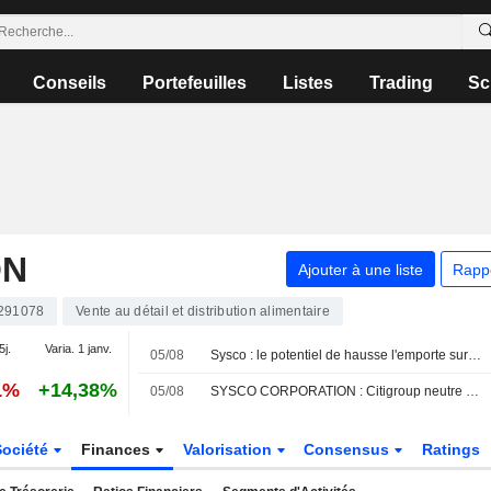
Conseils
Portefeuilles
Listes
Trading
Sc
ON
Ajouter à une liste
Rapp
291078
Vente au détail et distribution alimentaire
5j.
Varia. 1 janv.
05/08
Sysco : le potentiel de hausse l'emporte sur les risques selon UBS
1%
+14,38%
05/08
SYSCO CORPORATION : Citigroup neutre sur le dossier
Société
Finances
Valorisation
Consensus
Ratings