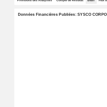
Prévisions des Analystes
Compte de Résultat
Bilan
Flux d
Données Financières Publiées: SYSCO CORP