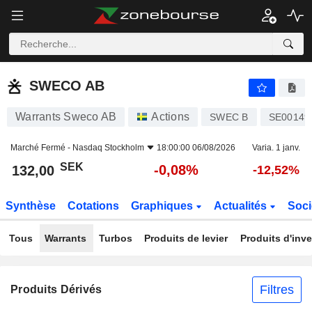
SWECO AB
132,00
kr
-0,08%
SWECO AB
Warrants Sweco AB
Actions
SWEC B
SE00149
Marché Fermé -
Nasdaq Stockholm
18:00:00 06/08/2026
Varia. 1 janv.
SEK
-0,08%
132,00
-12,52%
Synthèse
Cotations
Graphiques
Actualités
Soci
Tous
Warrants
Turbos
Produits de levier
Produits d'inv
Filtres
Produits Dérivés