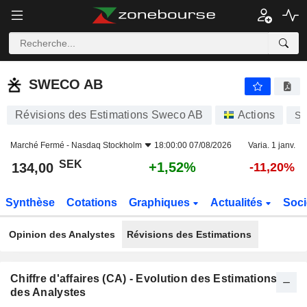
SWECO AB
134,00
kr
+1,52%
SWECO AB
Révisions des Estimations Sweco AB
Actions
S
Marché Fermé -
Nasdaq Stockholm
18:00:00 07/08/2026
Varia. 1 janv.
SEK
+1,52%
134,00
-11,20%
Synthèse
Cotations
Graphiques
Actualités
Soci
Opinion des Analystes
Révisions des Estimations
Chiffre d'affaires (CA) - Evolution des Estimations
des Analystes