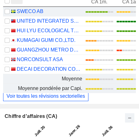
CA 1m.
CA 1an
SWECO AB
UNITED INTEGRATED SERVICES CO., LTD.
HUI LYU ECOLOGICAL TECHNOLOGY GROUPS CO.,LTD.
KUMAGAI GUMI CO.,LTD.
GUANGZHOU METRO DESIGN & RESEARCH INSTITUTE CO., LTD.
NORCONSULT ASA
DECAI DECORATION CO., LTD.
Moyenne
Moyenne pondérée par Capi.
Voir toutes les révisions sectorielles
Chiffre d'affaires (CA)