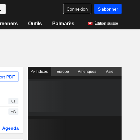
Connexion
S'abonner
reeners
Outils
Palmarès
Édition suisse
Indices
Europe
Amériques
Asie
ort PDF
CI
FW
Agenda
Secteur
Dérivés
Fonds et ETFs