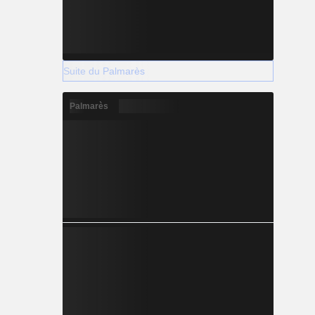
Suite du Palmarès
Palmarès