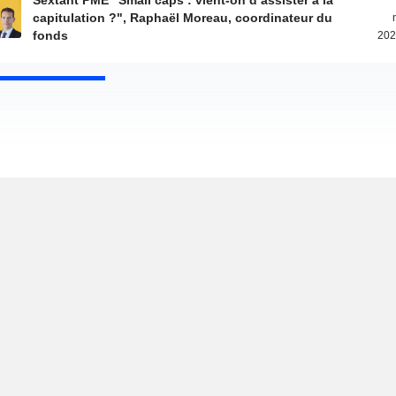
Sextant PME "Small caps : vient-on d’assister à la
capitulation ?", Raphaël Moreau, coordinateur du
fonds
202