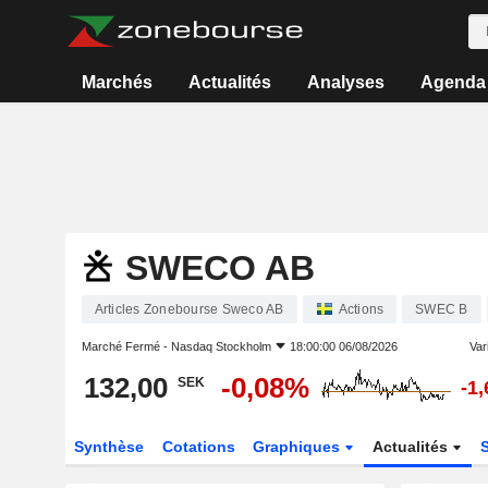
Marchés
Actualités
Analyses
Agenda
SWECO AB
Articles Zonebourse Sweco AB
Actions
SWEC B
Marché Fermé -
Nasdaq Stockholm
18:00:00 06/08/2026
Vari
132,00
-0,08%
SEK
-1
Synthèse
Cotations
Graphiques
Actualités