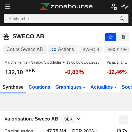
SWECO AB
132,10
kr
-0,83%
SWECO AB
Cours Sweco AB
Actions
SWEC B
SE0014960
Marché Fermé -
Nasdaq Stockholm
18:00:00 05/08/2026
Varia. 1 janv.
SEK
-0,83%
132,10
-12,46%
Synthèse
Cotations
Graphiques
Actualités
Soci
Valorisation: Sweco AB
Capitalisation
47,75 Md
PER 2026 *
18,7x