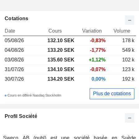
Cotations
Date
Cours
Variation
Volume
05/08/26
132.10 SEK
-0,83%
178 k
04/08/26
133.20 SEK
-1,77%
549 k
03/08/26
135.60 SEK
+1,12%
102 k
31/07/26
134.10 SEK
-0,07%
123 k
30/07/26
134.20 SEK
0,00%
192 k
Plus de cotations
Cours en différé Nasdaq Stockholm
Profil Société
Sweco AB (publ) est une société basée en Suède