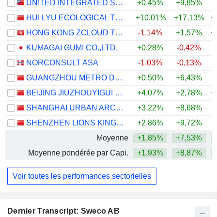
UNITED INTEGRATED SERVICES CO., LTD.
+0,45%
+9,85%
+
HUI LYU ECOLOGICAL TECHNOLOGY GROUPS CO.,LTD.
+10,01%
+17,13%
+
HONG KONG ZCLOUD TECHNOLOGY CONSTRUCTION LIMITED
-1,14%
+1,57%
+
KUMAGAI GUMI CO.,LTD.
+0,28%
-0,42%
+
NORCONSULT ASA
-1,03%
-0,13%
GUANGZHOU METRO DESIGN & RESEARCH INSTITUTE CO., LTD.
+0,50%
+6,43%
+
BEIJING JIUZHOUYIGUI ENVIRONMENTAL TECHNOLOGY CO., LTD.
+4,07%
+2,78%
+
SHANGHAI URBAN ARCHITECTURE DESIGN CO., LTD.
+3,22%
+8,68%
+
SHENZHEN LIONS KING HI-TECH CO., LTD
+2,86%
+9,72%
+
Moyenne
+1,85%
+7,53%
+
Moyenne pondérée par Capi.
+1,93%
+8,87%
+
Voir toutes les performances sectorielles
Dernier Transcript: Sweco AB