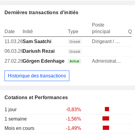
Dernières transactions d'initiés
Poste
Date
Initié
Type
principal
Qua
11.03.26
Sam Saatchi
Dirigeant / cadre principal
Gratuit
06.03.26
Dariush Rezai
1
Gratuit
27.02.26
Görgen Edenhagen
Administrateur
Achat
Historique des transactions
Cotations et Performances
1 jour
-0,83%
1 semaine
-1,56%
Mois en cours
-1,49%