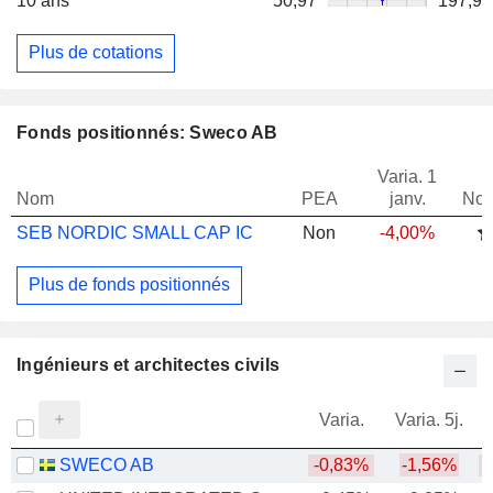
10 ans
50,97
197,9
Plus de cotations
Fonds positionnés: Sweco AB
Varia. 1
Nom
PEA
janv.
Not
SEB NORDIC SMALL CAP IC
Non
-4,00%
Plus de fonds positionnés
Ingénieurs et architectes civils
Varia.
Varia. 5j.
SWECO AB
-0,83%
-1,56%