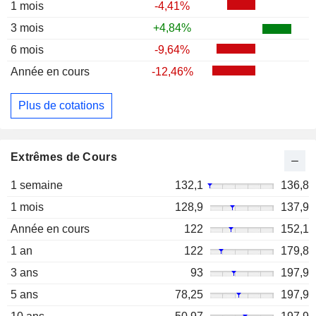
1 mois
-4,41%
3 mois
+4,84%
6 mois
-9,64%
Année en cours
-12,46%
Plus de cotations
Extrêmes de Cours
1 semaine
132,1
136,8
1 mois
128,9
137,9
Année en cours
122
152,1
1 an
122
179,8
3 ans
93
197,9
5 ans
78,25
197,9