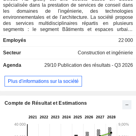
spécialisée dans la prestation de services de conseil dans
les domaines de l'ingénierie, des technologies
environnementales et de l'architecture. La société propose
des services multidisciplinaires répartis en plusieurs
segments : le segment Bâtiments et espaces urbains
élabore des solutions visant à aider les villes à se
Employés
22 000
développer et à devenir des lieux de vie résilients et
attractifs ; le segment Eau, énergie et industrie conçoit des
Secteur
Construction et ingénierie
solutions technologiques modernes qui garantissent à la
société et à l'industrie l'accès à une eau propre, à un
Agenda
29/10
Publication des résultats - Q3 2026
approvisionnement énergétique fiable et à une meilleure
efficacité des ressources ; Le segment des infrastructures de
transport conçoit des solutions de transport durables qui
Plus d'informations sur la société
permettront aux villes et aux sociétés de demain de gérer
une population croissante et les nouvelles exigences en
matière de mobilité ; et Le segment Architecture intègre des
activités d’architecture et d’ingénierie sur sept de ses huit
Compte de Résultat et Estimations
principaux marchés.