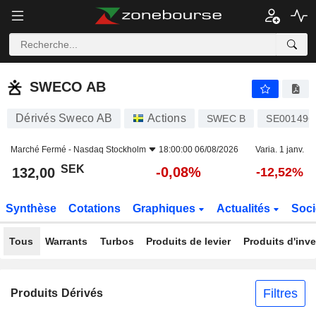
SWECO AB
132,00
kr
-0,08%
SWECO AB
Dérivés Sweco AB
Actions
SWEC B
SE001496
Marché Fermé -
Nasdaq Stockholm
18:00:00 06/08/2026
Varia. 1 janv.
SEK
-0,08%
132,00
-12,52%
Synthèse
Cotations
Graphiques
Actualités
Soci
Tous
Warrants
Turbos
Produits de levier
Produits d'inv
Filtres
Produits Dérivés