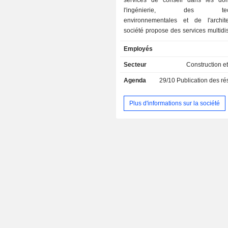
services de conseil dans les do
l'ingénierie, des techn
environnementales et de l'archit
société propose des services multidis
répartis en plusieurs segments : 
Employés
Bâtiments et espaces urbains él
solutions visant à aider les vi
Secteur
Construction et
développer et à devenir des lie
Agenda
29/10
Publication des résultat
résilients et attractifs ; le segment 
et industrie conçoit des s
technologiques modernes qui garanti
Plus d'informations sur la société
société et à l'industrie l'accès à une
à un approvisionnement énergétique 
une meilleure efficacité des resso
segment des infrastructures de transp
des solutions de transport dur
permettront aux villes et aux société
de gérer une population croissa
nouvelles exigences en matière de mo
Le segment Architecture intègre des
d’architecture et d’ingénierie sur sept
principaux marchés.