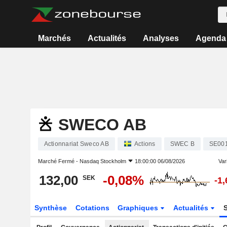
Marchés
Actualités
Analyses
Agenda
SWECO AB
Actionnariat Sweco AB
Actions
SWEC B
SE00
Marché Fermé -
Nasdaq Stockholm
18:00:00 06/08/2026
Vari
132,00
-0,08%
SEK
-1
Synthèse
Cotations
Graphiques
Actualités