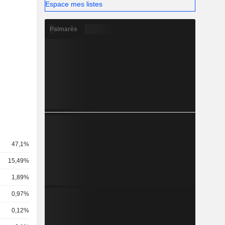
Espace mes listes
Palmarès
47,1%
15,49%
1,89%
0,97%
0,12%